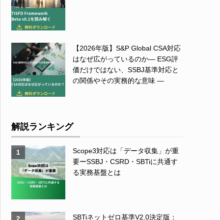
【2026年版】S&P Global CSA対応
はなぜ広がっているのか― ESG評
価だけではない、SSBJ基準対応と
の関係やその実務的な意味 ―
解説ランキング
Scope3対応は「データ収集」が重
1
要ーSSBJ・CSRD・SBTiに共通す
る実務基盤とは
SBTiネットゼロ基準V2.0決定版：
2