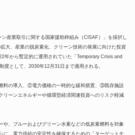
ーン産業取引に関する国家援助枠組み（CISAF）」を採択し
の拡大、産業の脱炭素化、クリーン技術の発展に向けた投資
ら暫定的に運用されていた「Temporary Crisis and
恒久的な制度として、2030年12月31日まで適用される。
素燃料の導入、②電力価格の一時的な緩和措置、③既存施設
クリーンエネルギーや循環型経済関連投資へのリスク軽減
ーや、ブルーおよびグリーン水素などの低炭素燃料を対象
らに、電力供給の安定性を確保するための「ターゲットモ