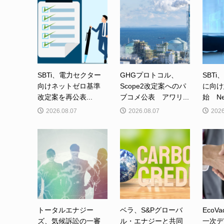
SBTi、電力セクター
GHGプロトコル、
SBTi
向けネットゼロ基準
Scope2改定案へのパ
に向け
改定案を再公表...
ブコメ公表 アワリ...
始 Net-
2026.08.07
2026.08.07
2026
トータルエナジー
ベラ、S&Pグローバ
EcoVa
ズ、気候訴訟の一審
ル・エナジーと共同
一次デ