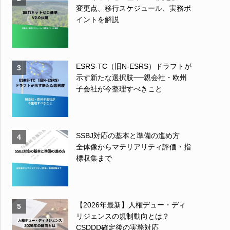
変更点、移行スケジュール、実務ポ
イントを解説
ESRS-TC（旧N-ESRS）ドラフトが
3
示す新たな選択肢──親会社・欧州
子会社が今整理すべきこと
SSBJ対応の基本と準備の進め方
4
全体像からマテリアリティ評価・指
標収集まで
【2026年最新】人権デュー・ディ
5
リジェンスの規制動向とは？
CSDDD確定後の実務対応