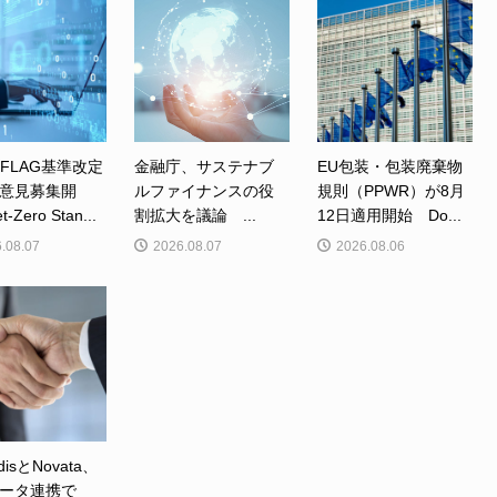
、FLAG基準改定
金融庁、サステナブ
EU包装・包装廃棄物
意見募集開
ルファイナンスの役
規則（PPWR）が8月
Zero Stan...
割拡大を議論 ...
12日適用開始 Do...
.08.07
2026.08.07
2026.08.06
disとNovata、
ータ連携で