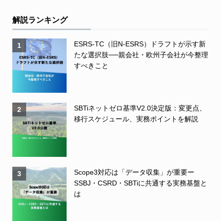
解説ランキング
ESRS-TC（旧N-ESRS）ドラフトが示す新
1
たな選択肢──親会社・欧州子会社が今整理
すべきこと
SBTiネットゼロ基準V2.0決定版：変更点、
2
移行スケジュール、実務ポイントを解説
Scope3対応は「データ収集」が重要ー
3
SSBJ・CSRD・SBTiに共通する実務基盤と
は