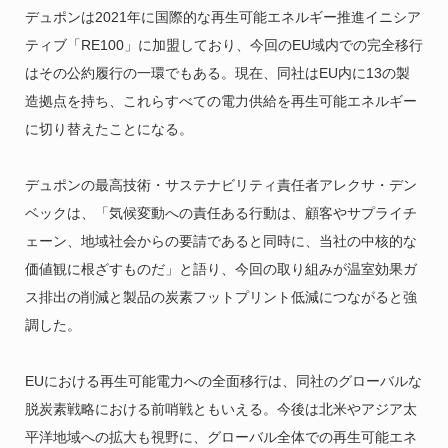
デュポンは2021年に国際的な再生可能エネルギー推進イニシア
ティブ「RE100」に加盟しており、今回のEU域内での完全移行
はその公約履行の一環でもある。現在、同社はEU内に13の製
造拠点を持ち、これらすべての電力供給を再生可能エネルギー
に切り替えたことになる。
デュポンの最高技術・サステナビリティ責任者アレクサ・デン
ベックは、「気候変動への責任ある行動は、顧客やサプライチ
ェーン、地域社会からの要請であると同時に、当社の中核的な
価値観に根ざすものだ」と語り、今回の取り組みが温室効果ガ
ス排出の削減と製品の炭素フットプリント低減につながると強
調した。
EUにおける再生可能電力への全面移行は、同社のグローバルな
脱炭素戦略における前哨戦ともいえる。今後は北米やアジア太
平洋地域への拡大も視野に、グローバル全体での再生可能エネ