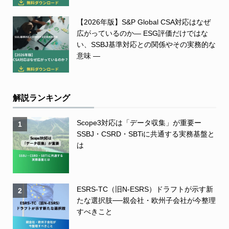
【2026年版】S&P Global CSA対応はなぜ
広がっているのか― ESG評価だけではな
い、SSBJ基準対応との関係やその実務的な
意味 ―
解説ランキング
Scope3対応は「データ収集」が重要ー
1
SSBJ・CSRD・SBTiに共通する実務基盤と
は
ESRS-TC（旧N-ESRS）ドラフトが示す新
2
たな選択肢──親会社・欧州子会社が今整理
すべきこと