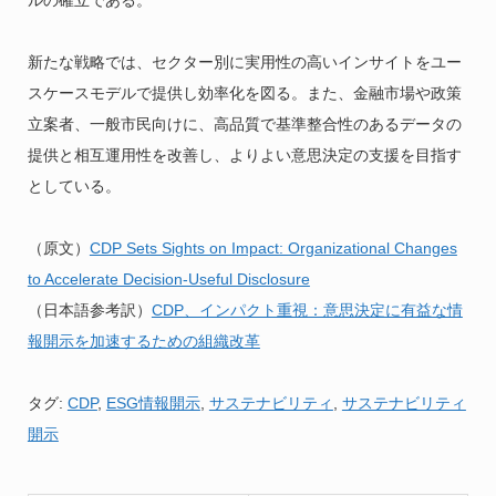
ルの確立である。
新たな戦略では、セクター別に実用性の高いインサイトをユー
スケースモデルで提供し効率化を図る。また、金融市場や政策
立案者、一般市民向けに、高品質で基準整合性のあるデータの
提供と相互運用性を改善し、よりよい意思決定の支援を目指す
としている。
（原文）
CDP Sets Sights on Impact: Organizational Changes
to Accelerate Decision-Useful Disclosure
（日本語参考訳）
CDP、インパクト重視：意思決定に有益な情
報開示を加速するための組織改革
タグ:
CDP
,
ESG情報開示
,
サステナビリティ
,
サステナビリティ
開示