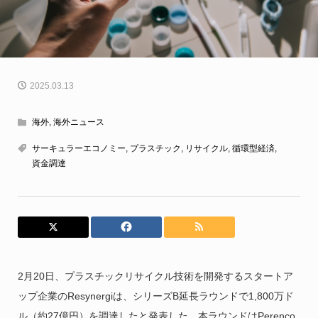
2025.03.13
海外
,
海外ニュース
サーキュラーエコノミー
,
プラスチック
,
リサイクル
,
循環型経済
,
資金調達
2月20日、プラスチックリサイクル技術を開発するスタートア
ップ企業のResynergiは、シリーズB延長ラウンドで1,800万ド
ル（約27億円）を調達したと発表した。本ラウンドはPerenco