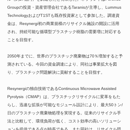
Groupの投資・資産管理会社であるTaranisが主導し、Lummus
TechnologyおよびT1STも既存投資家として参加した。調達資
金は、Resynergi初の商業規模のリサイクル施設の開設に活用
され、持続可能な循環型プラスチック樹脂の需要増に対応する
ことを目指す。
2050年までに、世界のプラスチック廃棄物は70％増加すると予
測されている。今回の資金調達により、同社は事業拡大を図
り、プラスチック問題解決に貢献することを目指す。
Resynergiの独自技術であるContinuous Microwave Assisted
Pyrolysis（CMAP）は、プラスチックリサイクルに変革をもた
らし、迅速な拡張が可能なモジュール設計により、最大50トン/
日のプラスチック廃棄物処理を実現する。従来のリサイクル手
法と比較して、環境負荷が低く、コスト効率の高いソリューシ
ョンを提供できる点が特長である。また同社は、リサイクル団