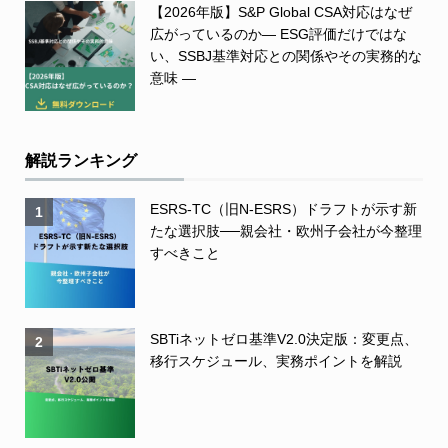
【2026年版】S&P Global CSA対応はなぜ
広がっているのか― ESG評価だけではな
い、SSBJ基準対応との関係やその実務的な
意味 ―
解説ランキング
ESRS-TC（旧N-ESRS）ドラフトが示す新
1
たな選択肢──親会社・欧州子会社が今整理
すべきこと
SBTiネットゼロ基準V2.0決定版：変更点、
2
移行スケジュール、実務ポイントを解説