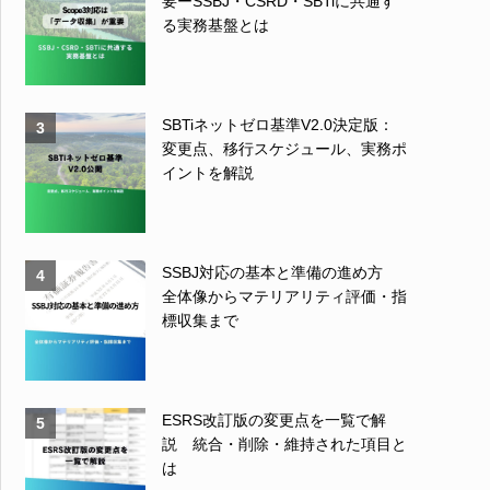
要ーSSBJ・CSRD・SBTiに共通す
る実務基盤とは
SBTiネットゼロ基準V2.0決定版：
3
変更点、移行スケジュール、実務ポ
イントを解説
SSBJ対応の基本と準備の進め方
4
全体像からマテリアリティ評価・指
標収集まで
ESRS改訂版の変更点を一覧で解
5
説 統合・削除・維持された項目と
は