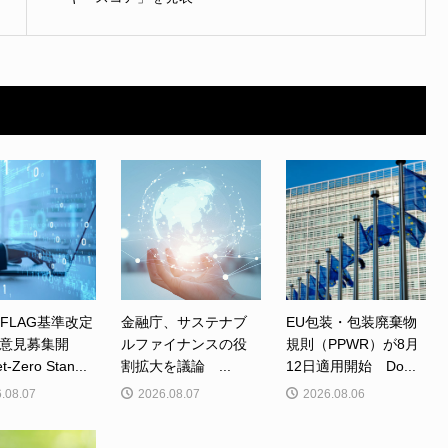
、FLAG基準改定
金融庁、サステナブ
EU包装・包装廃棄物
意見募集開
ルファイナンスの役
規則（PPWR）が8月
Zero Stan...
割拡大を議論 ...
12日適用開始 Do...
.08.07
2026.08.07
2026.08.06