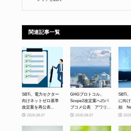
関連記事一覧
SBTi、電力セクター
GHGプロトコル、
SBTi
向けネットゼロ基準
Scope2改定案へのパ
に向け
改定案を再公表...
ブコメ公表 アワリ...
始 Net-
2026.08.07
2026.08.07
2026