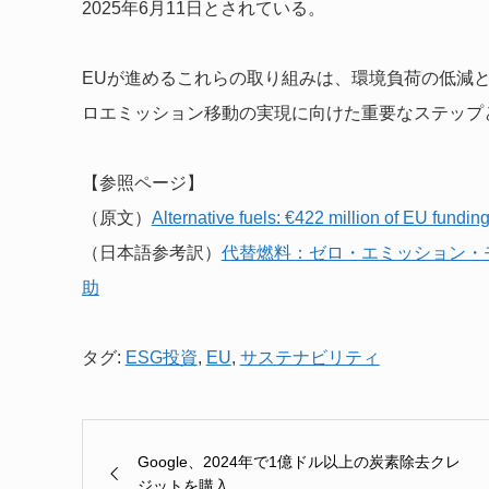
2025年6月11日とされている。
EUが進めるこれらの取り組みは、環境負荷の低減
ロエミッション移動の実現に向けた重要なステップ
【参照ページ】
（原文）
Alternative fuels: €422 million of EU fundin
（日本語参考訳）
代替燃料：ゼロ・エミッション・モ
助
タグ:
ESG投資
,
EU
,
サステナビリティ
Google、2024年で1億ドル以上の炭素除去クレ
ジットを購入