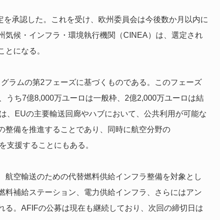
ト選定を承認した。これを受け、欧州委員会は今後数か月以内に
気候・インフラ・環境執行機関（CINEA）は、選定され
ことになる。
プログラムの第2フェーズに基づくものである。このフェーズ
ち7億8,000万ユーロは一般枠、2億2,000万ユーロは結
的は、EUの主要輸送回廊やハブにおいて、公共利用が可能な
の整備を推進することであり、同時に航空分野の
達成を支援することにもある。
、航空輸送のための代替燃料供給インフラ整備を対象とし
燃料補給ステーション、電力供給インフラ、さらにはアン
る。AFIFの公募は現在も継続しており、次回の締切日は