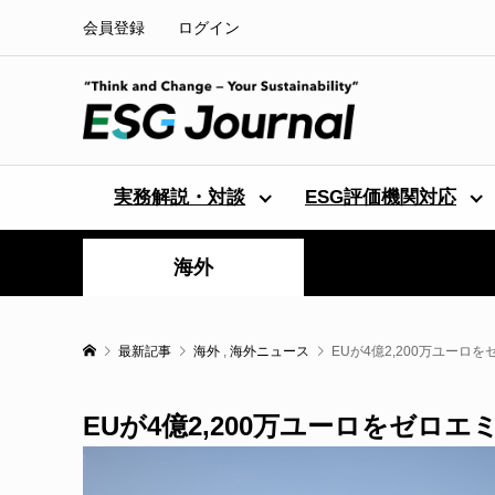
会員登録
ログイン
実務解説・対談
ESG評価機関対応
海外
最新記事
海外
,
海外ニュース
EUが4億2,200万ユー
EUが4億2,200万ユーロをゼロ