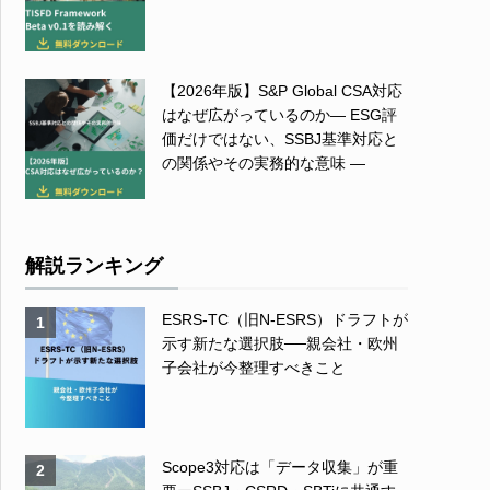
【2026年版】S&P Global CSA対応
はなぜ広がっているのか― ESG評
価だけではない、SSBJ基準対応と
の関係やその実務的な意味 ―
解説ランキング
ESRS-TC（旧N-ESRS）ドラフトが
1
示す新たな選択肢──親会社・欧州
子会社が今整理すべきこと
Scope3対応は「データ収集」が重
2