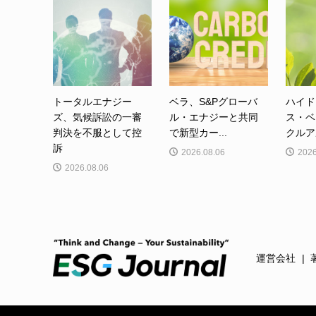
トータルエナジー
ベラ、S&Pグローバ
ハイド
ズ、気候訴訟の一審
ル・エナジーと共同
ス・ベ
判決を不服として控
で新型カー...
クルア
訴
2026.08.06
2026
2026.08.06
運営会社