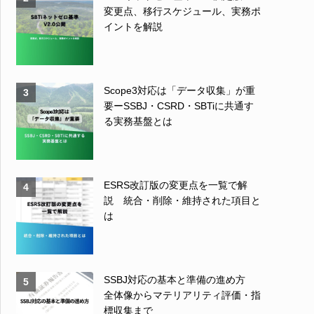
変更点、移行スケジュール、実務ポ
イントを解説
Scope3対応は「データ収集」が重
3
要ーSSBJ・CSRD・SBTiに共通す
る実務基盤とは
ESRS改訂版の変更点を一覧で解
4
説 統合・削除・維持された項目と
は
SSBJ対応の基本と準備の進め方
5
全体像からマテリアリティ評価・指
標収集まで