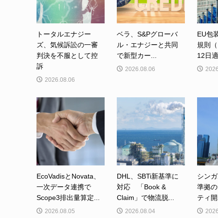
トータルエナジー
ベラ、S&Pグローバ
EU包
ズ、気候訴訟の一審
ル・エナジーと共同
規則（
判決を不服として控
で新型カー...
12日適
訴
2026.08.06
2026
2026.08.06
EcoVadisとNovata、
DHL、SBTi新基準に
シンガ
一次データ連携で
対応 「Book &
準拠の
Scope3排出量算定...
Claim」で物流脱...
ティ開
2026.08.05
2026.08.04
2026