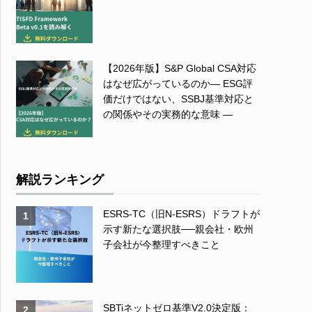
【2026年版】S&P Global CSA対応
はなぜ広がっているのか― ESG評
価だけではない、SSBJ基準対応と
の関係やその実務的な意味 ―
解説ランキング
ESRS-TC（旧N-ESRS）ドラフトが
1
示す新たな選択肢──親会社・欧州
子会社が今整理すべきこと
SBTiネットゼロ基準V2.0決定版：
2