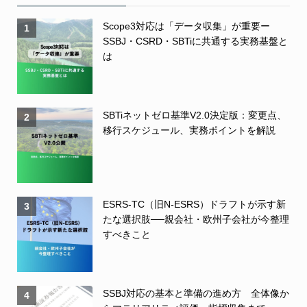
Scope3対応は「データ収集」が重要ー
1
SSBJ・CSRD・SBTiに共通する実務基盤と
は
SBTiネットゼロ基準V2.0決定版：変更点、
2
移行スケジュール、実務ポイントを解説
ESRS-TC（旧N-ESRS）ドラフトが示す新
3
たな選択肢──親会社・欧州子会社が今整理
すべきこと
SSBJ対応の基本と準備の進め方 全体像か
4