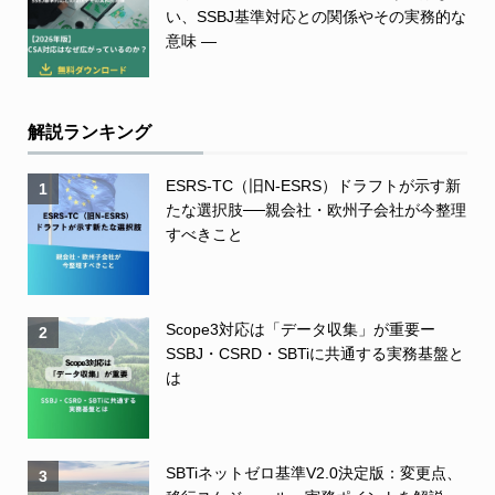
い、SSBJ基準対応との関係やその実務的な
意味 ―
解説ランキング
ESRS-TC（旧N-ESRS）ドラフトが示す新
1
たな選択肢──親会社・欧州子会社が今整理
すべきこと
Scope3対応は「データ収集」が重要ー
2
SSBJ・CSRD・SBTiに共通する実務基盤と
は
SBTiネットゼロ基準V2.0決定版：変更点、
3