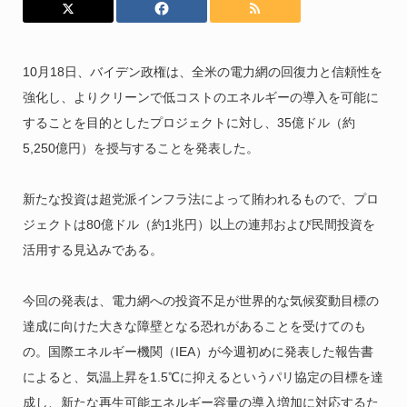
10月18日、バイデン政権は、全米の電力網の回復力と信頼性を
強化し、よりクリーンで低コストのエネルギーの導入を可能に
することを目的としたプロジェクトに対し、35億ドル（約
5,250億円）を授与することを発表した。
新たな投資は超党派インフラ法によって賄われるもので、プロ
ジェクトは80億ドル（約1兆円）以上の連邦および民間投資を
活用する見込みである。
今回の発表は、電力網への投資不足が世界的な気候変動目標の
達成に向けた大きな障壁となる恐れがあることを受けてのも
の。国際エネルギー機関（IEA）が今週初めに発表した報告書
によると、気温上昇を1.5℃に抑えるというパリ協定の目標を達
成し、新たな再生可能エネルギー容量の導入増加に対応するた