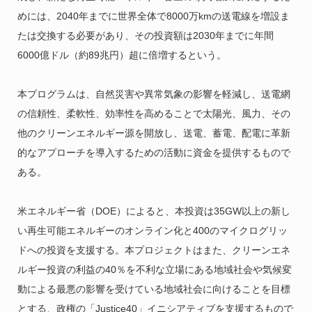
めには、2040年までに世界全体で8000万kmの送電線を増設ま
たは交換する必要があり、その投資額は2030年までに年間
6000億ドル（約89兆円）超に倍増するという。
本プログラムは、自然災害や異常気象の影響を軽減し、送電網
の信頼性、柔軟性、効率性を高めることで太陽光、風力、その
他のクリーンエネルギー源を開放し、送電、蓄電、配電に革新
的なアプローチを導入するための活動に資金を提供するもので
ある。
米エネルギー省（DOE）によると、本投資は35GW以上の新し
い再生可能エネルギーのオンライン化と400のマイクログリッ
ドへの投資を支援する。本プロジェクトはまた、クリーンエネ
ルギー投資の利益の40％を不利な立場にある地域社会や気候変
動による最悪の影響を受けている地域社会に向けることを目標
とする、政権の「Justice40」イニシアティブを支援するもので