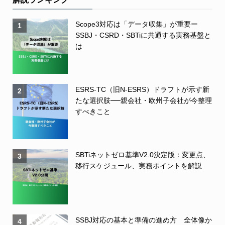
Scope3対応は「データ収集」が重要ー
1
SSBJ・CSRD・SBTiに共通する実務基盤と
は
ESRS-TC（旧N-ESRS）ドラフトが示す新
2
たな選択肢──親会社・欧州子会社が今整理
すべきこと
SBTiネットゼロ基準V2.0決定版：変更点、
3
移行スケジュール、実務ポイントを解説
SSBJ対応の基本と準備の進め方 全体像か
4