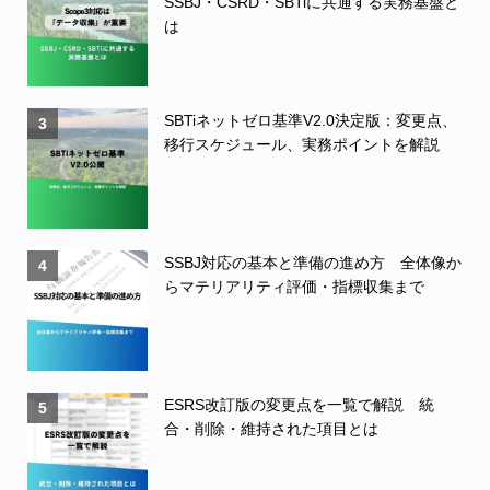
SSBJ・CSRD・SBTiに共通する実務基盤と
は
SBTiネットゼロ基準V2.0決定版：変更点、
3
移行スケジュール、実務ポイントを解説
SSBJ対応の基本と準備の進め方 全体像か
4
らマテリアリティ評価・指標収集まで
ESRS改訂版の変更点を一覧で解説 統
5
合・削除・維持された項目とは