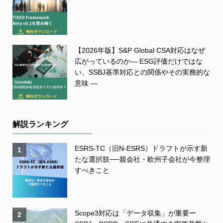
【2026年版】S&P Global CSA対応はなぜ
広がっているのか― ESG評価だけではな
い、SSBJ基準対応との関係やその実務的な
意味 ―
解説ランキング
ESRS-TC（旧N-ESRS）ドラフトが示す新
1
たな選択肢──親会社・欧州子会社が今整理
すべきこと
Scope3対応は「データ収集」が重要ー
2