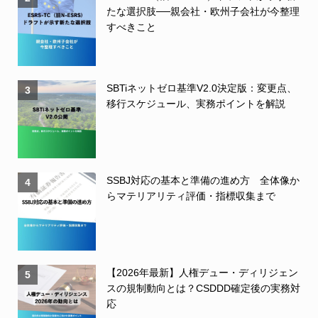
たな選択肢──親会社・欧州子会社が今整理
すべきこと
SBTiネットゼロ基準V2.0決定版：変更点、
3
移行スケジュール、実務ポイントを解説
SSBJ対応の基本と準備の進め方 全体像か
4
らマテリアリティ評価・指標収集まで
【2026年最新】人権デュー・ディリジェン
5
スの規制動向とは？CSDDD確定後の実務対
応