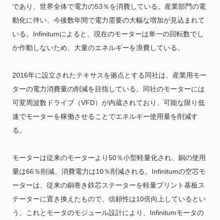
であり、世界全体で電力の53％を消費している。産業部門の電
動化に伴い、今後数年間で電力需要の大幅な増加が見込まれて
いる。Infinitumによると、現在のモーターは単一の回転数でし
か作動しないため、大量のエネルギーを浪費している。
2016年に設立されたテキサスを拠点とする同社は、産業用モー
ターの電力消費量の削減を目指している。同社のモーターには
可変周波数ドライブ（VFD）が内蔵されており、可能な限り低
速でモーターを稼働させることでエネルギー使用量を削減す
る。
モーターは従来のモーターより50％小型軽量化され、銅の使用
量は66％削減、消費電力は10％削減される。Infinitumの空芯モ
ーターは、従来の銅巻き鉄芯ステーターを軽量プリント基板ス
テーターに置き換えたもので、信頼性は10倍向上しているとい
う。これとモータのモジュール設計により、
Infinitumモータの