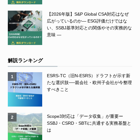
【2026年版】S&P Global CSA対応はなぜ
広がっているのか― ESG評価だけではな
い、SSBJ基準対応との関係やその実務的な
意味 ―
解説ランキング
ESRS-TC（旧N-ESRS）ドラフトが示す新
1
たな選択肢──親会社・欧州子会社が今整理
すべきこと
Scope3対応は「データ収集」が重要ー
2
SSBJ・CSRD・SBTiに共通する実務基盤と
は