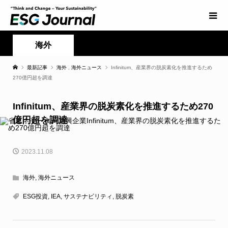
海外
最新記事
海外
,
海外ニュース
Infinitum、産業界の脱炭素化を推進するため
270億円超を調達
Infinitum、産業界の脱炭素化を推進するため270
億円超を調達
2023.11.08
海外
,
海外ニュース
ESG投資
,
IEA
,
サステナビリティ
,
脱炭素