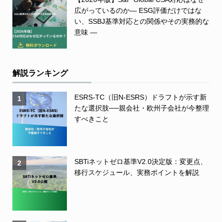
広がっているのか― ESG評価だけではな
い、SSBJ基準対応との関係やその実務的な
意味 ―
解説ランキング
ESRS-TC（旧N-ESRS）ドラフトが示す新
1
たな選択肢──親会社・欧州子会社が今整理
すべきこと
SBTiネットゼロ基準V2.0決定版：変更点、
2
移行スケジュール、実務ポイントを解説