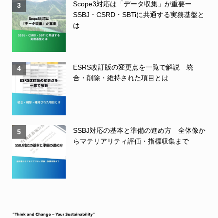
Scope3対応は「データ収集」が重要ー
3
SSBJ・CSRD・SBTiに共通する実務基盤と
は
ESRS改訂版の変更点を一覧で解説 統
4
合・削除・維持された項目とは
SSBJ対応の基本と準備の進め方 全体像か
5
らマテリアリティ評価・指標収集まで