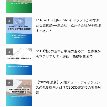
ESRS-TC（旧N-ESRS）ドラフトが示す新
3
たな選択肢──親会社・欧州子会社が今整理
すべきこと
SSBJ対応の基本と準備の進め方 全体像か
4
らマテリアリティ評価・指標収集まで
【2026年最新】人権デュー・ディリジェン
5
スの規制動向とは？CSDDD確定後の実務対
応