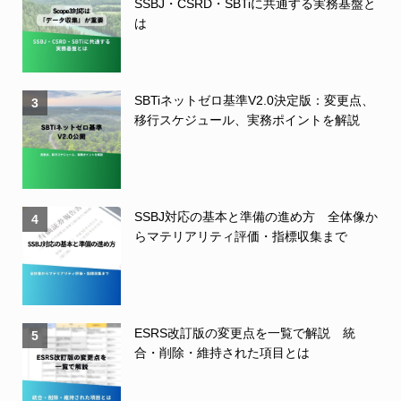
SSBJ・CSRD・SBTiに共通する実務基盤と
は
SBTiネットゼロ基準V2.0決定版：変更点、
3
移行スケジュール、実務ポイントを解説
SSBJ対応の基本と準備の進め方 全体像か
4
らマテリアリティ評価・指標収集まで
ESRS改訂版の変更点を一覧で解説 統
5
合・削除・維持された項目とは