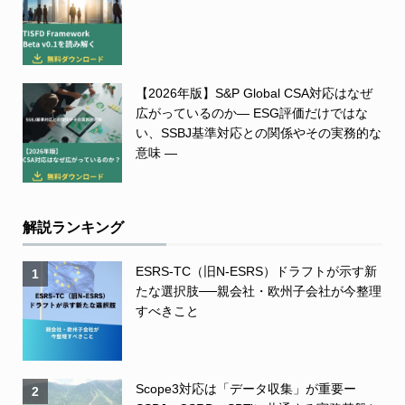
【2026年版】S&P Global CSA対応はなぜ
広がっているのか― ESG評価だけではな
い、SSBJ基準対応との関係やその実務的な
意味 ―
解説ランキング
ESRS-TC（旧N-ESRS）ドラフトが示す新
1
たな選択肢──親会社・欧州子会社が今整理
すべきこと
Scope3対応は「データ収集」が重要ー
2