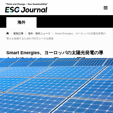
海外
最新記事
海外
,
海外ニュース
Smart Energies、ヨーロッパの太陽光発電の
導入を加速するため8,700万ユーロを調達
Smart Energies、ヨーロッパの太陽光発電の導
入を加速するため8,700万ユーロを調達