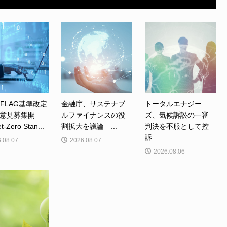
、FLAG基準改定
金融庁、サステナブ
トータルエナジー
意見募集開
ルファイナンスの役
ズ、気候訴訟の一審
Zero Stan...
割拡大を議論 ...
判決を不服として控
訴
.08.07
2026.08.07
2026.08.06