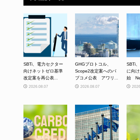
SBTi、電力セクター
GHGプロトコル、
SBTi
向けネットゼロ基準
Scope2改定案へのパ
に向け
改定案を再公表...
ブコメ公表 アワリ...
始 Net-
2026.08.07
2026.08.07
2026