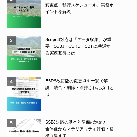
変更点、移行スケジュール、実務ポ
イントを解説
Scope3対応は「データ収集」が重
3
要ーSSBJ・CSRD・SBTiに共通す
る実務基盤とは
ESRS改訂版の変更点を一覧で解
4
説 統合・削除・維持された項目と
は
SSBJ対応の基本と準備の進め方
5
全体像からマテリアリティ評価・指
標収集まで