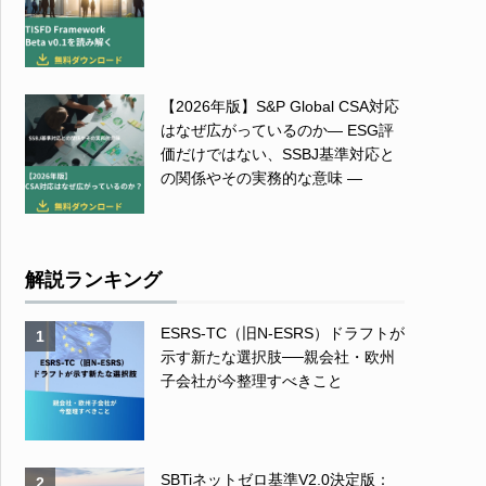
【2026年版】S&P Global CSA対応
はなぜ広がっているのか― ESG評
価だけではない、SSBJ基準対応と
の関係やその実務的な意味 ―
解説ランキング
ESRS-TC（旧N-ESRS）ドラフトが
1
示す新たな選択肢──親会社・欧州
子会社が今整理すべきこと
SBTiネットゼロ基準V2.0決定版：
2