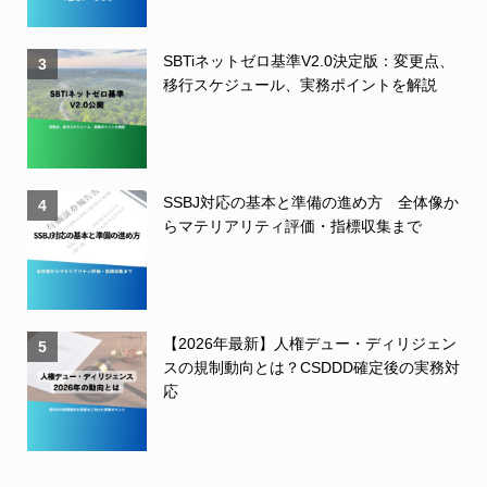
SBTiネットゼロ基準V2.0決定版：変更点、
3
移行スケジュール、実務ポイントを解説
SSBJ対応の基本と準備の進め方 全体像か
4
らマテリアリティ評価・指標収集まで
【2026年最新】人権デュー・ディリジェン
5
スの規制動向とは？CSDDD確定後の実務対
応