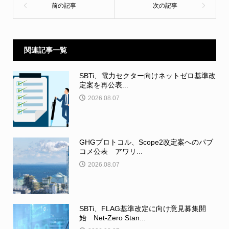
関連記事一覧
SBTi、電力セクター向けネットゼロ基準改
定案を再公表...
2026.08.07
GHGプロトコル、Scope2改定案へのパブ
コメ公表 アワリ...
2026.08.07
SBTi、FLAG基準改定に向け意見募集開
始 Net-Zero Stan...