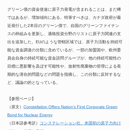
グリーン債の資金使途に原子力発電が含まれることは、まだ稀
ではあるが、増加傾向にある。特筆すべきは、カナダ政府が最
近発行した2本目のグリーン債で、自国のグリーンファイナン
スの枠組みを更新し、適格投資分野のリストに原子力関連の支
出を追加した。EUのような管轄区域では、原子力活動を持続可
能な資金調達の分類に含めているが、一部の加盟国や、欧州委
員会自身の持続可能な資金諮問グループが、他の持続可能性の
目標に悪影響を及ぼす可能性や、放射性廃棄物の管理による長
期的な潜在的問題などの問題を指摘し、この分類に反対するな
ど、議論の的となっている。
【参照ページ】
（原文）
Constellation Offers Nation’s First Corporate Green
Bond for Nuclear Energy
（日本語参考訳）
コンステレーション社、米国初の原子力向け