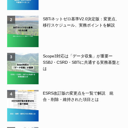
SBTiネットゼロ基準V2.0決定版：変更点、
2
移行スケジュール、実務ポイントを解説
Scope3対応は「データ収集」が重要ー
3
SSBJ・CSRD・SBTiに共通する実務基盤と
は
ESRS改訂版の変更点を一覧で解説 統
4
合・削除・維持された項目とは