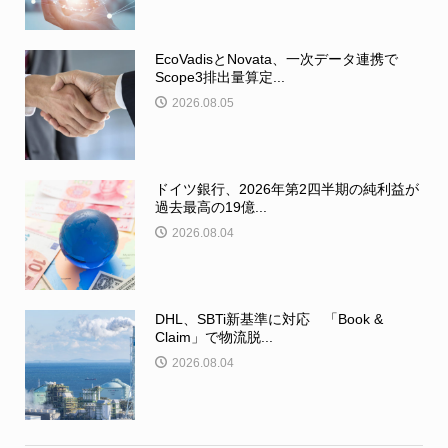
EcoVadisとNovata、一次データ連携で
Scope3排出量算定...
2026.08.05
ドイツ銀行、2026年第2四半期の純利益が
過去最高の19億...
2026.08.04
DHL、SBTi新基準に対応 「Book &
Claim」で物流脱...
2026.08.04