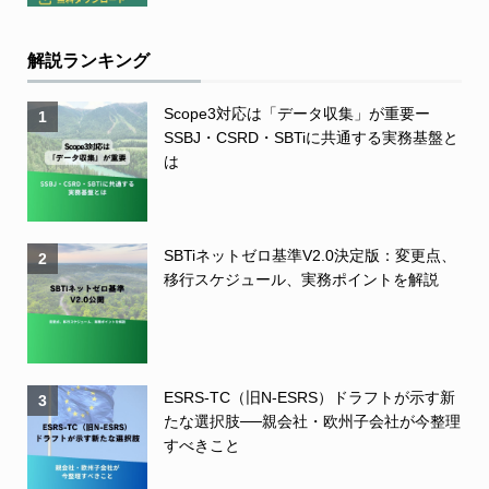
解説ランキング
Scope3対応は「データ収集」が重要ー
1
SSBJ・CSRD・SBTiに共通する実務基盤と
は
SBTiネットゼロ基準V2.0決定版：変更点、
2
移行スケジュール、実務ポイントを解説
ESRS-TC（旧N-ESRS）ドラフトが示す新
3
たな選択肢──親会社・欧州子会社が今整理
すべきこと