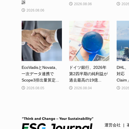
訴
2026.08.06
2026
2026.08.06
EcoVadisとNovata、
ドイツ銀行、2026年
DHL、
一次データ連携で
第2四半期の純利益が
対応 「
Scope3排出量算定...
過去最高の19億...
Clai
2026.08.05
2026.08.04
2026
運営会社