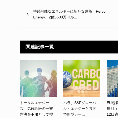
持続可能なエネルギーに新たな道筋：Fervo
Energy、2億5500万ドル...
関連記事一覧
トータルエナジー
ベラ、S&Pグローバ
EU包
ズ、気候訴訟の一審
ル・エナジーと共同
規則（
判決を不服として控
で新型カー...
12日適