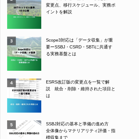
変更点、移行スケジュール、実務ポ
イントを解説
Scope3対応は「データ収集」が重
3
要ーSSBJ・CSRD・SBTiに共通す
る実務基盤とは
ESRS改訂版の変更点を一覧で解
4
説 統合・削除・維持された項目と
は
SSBJ対応の基本と準備の進め方
5
全体像からマテリアリティ評価・指
標収集まで