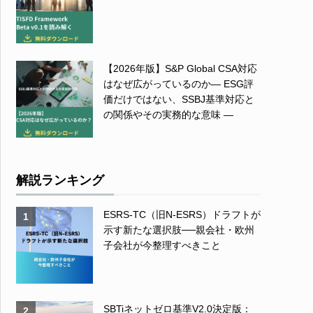
【2026年版】S&P Global CSA対応
はなぜ広がっているのか― ESG評
価だけではない、SSBJ基準対応と
の関係やその実務的な意味 ―
解説ランキング
ESRS-TC（旧N-ESRS）ドラフトが
1
示す新たな選択肢──親会社・欧州
子会社が今整理すべきこと
SBTiネットゼロ基準V2.0決定版：
2