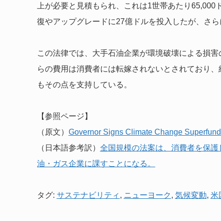
上が必要と見積もられ、これは1世帯あたり65,0
復やアップグレードに27億ドルを投入したが、さ
この法律では、大手石油企業が環境破壊による損害の
らの費用は消費者には転嫁されないとされており、
もその点を支持している。
【参照ページ】
（原文）
Governor Signs Climate Change Superfund
（日本語参考訳）
全国規模の法案は、消費者を保護
油・ガス企業に課すことになる。
タグ:
サステナビリティ
,
ニューヨーク
,
気候変動
,
米