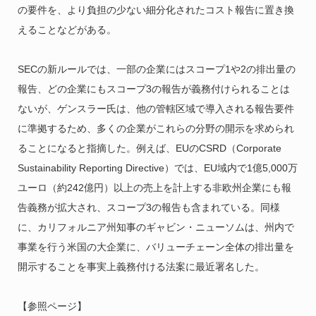
の要件を、より負担の少ない細分化されたコスト報告に置き換
えることなどがある。
SECの新ルールでは、一部の企業にはスコープ1や2の排出量の
報告、どの企業にもスコープ3の報告が義務付けられることは
ないが、ゲンスラー氏は、他の管轄区域で導入される報告要件
に準拠するため、多くの企業がこれらの分野の開示を求められ
ることになると指摘した。例えば、EUのCSRD（Corporate
Sustainability Reporting Directive）では、EU域内で1億5,000万
ユーロ（約242億円）以上の売上を計上する非欧州企業にも報
告義務が拡大され、スコープ3の報告も含まれている。同様
に、カリフォルニア州知事のギャビン・ニューソムは、州内で
事業を行う米国の大企業に、バリューチェーン全体の排出量を
開示することを事実上義務付ける法案に最近署名した。
【参照ページ】