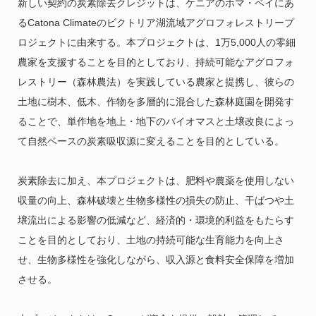
新しい契約の炭素除去クレジットは、ケニアのホマ・ベイにあ
るCatona Climateのビクトリア湖流域アグロフォレストリープ
ロジェクトに由来する。本プロジェクトは、1万5,000人の零細
農家を支援することを目的としており、持続可能なアグロフォ
レストリー（森林農法）を実践している農家と提携し、彼らの
土地に樹木、低木、作物を多層的に混合した森林庭園を開発す
ることで、単作地を地上・地下のバイオマスと土壌改良によっ
て自然ベースの炭素吸収源に変えることを目的としている。
炭素除去に加え、本プロジェクトは、肥料や農薬を使用しない
収量の向上、森林破壊と生物多様性の損失の防止、干ばつや土
壌流出による影響の低減など、経済的・環境的利益をもたらす
ことを目的としており、土地の持続可能な生育能力を向上さ
せ、生物多様性を強化しながら、収入源と食料安全保障を増加
させる。