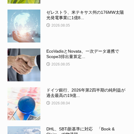
ゼレストラ、米テキサス州の176MW太陽
光発電事業に1億8...
2026.08.05
EcoVadisとNovata、一次データ連携で
Scope3排出量算定...
2026.08.05
ドイツ銀行、2026年第2四半期の純利益が
過去最高の19億...
2026.08.04
DHL、SBTi新基準に対応 「Book &