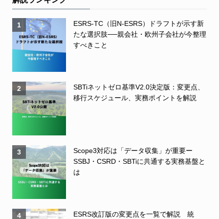
ESRS-TC（旧N-ESRS）ドラフトが示す新
1
たな選択肢──親会社・欧州子会社が今整理
すべきこと
SBTiネットゼロ基準V2.0決定版：変更点、
2
移行スケジュール、実務ポイントを解説
Scope3対応は「データ収集」が重要ー
3
SSBJ・CSRD・SBTiに共通する実務基盤と
は
ESRS改訂版の変更点を一覧で解説 統
4