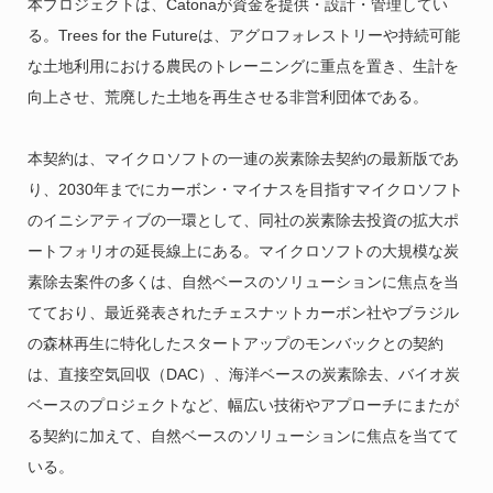
本プロジェクトは、Catonaが資金を提供・設計・管理してい
る。Trees for the Futureは、アグロフォレストリーや持続可能
な土地利用における農民のトレーニングに重点を置き、生計を
向上させ、荒廃した土地を再生させる非営利団体である。
本契約は、マイクロソフトの一連の炭素除去契約の最新版であ
り、2030年までにカーボン・マイナスを目指すマイクロソフト
のイニシアティブの一環として、同社の炭素除去投資の拡大ポ
ートフォリオの延長線上にある。マイクロソフトの大規模な炭
素除去案件の多くは、自然ベースのソリューションに焦点を当
てており、最近発表されたチェスナットカーボン社やブラジル
の森林再生に特化したスタートアップのモンバックとの契約
は、直接空気回収（DAC）、海洋ベースの炭素除去、バイオ炭
ベースのプロジェクトなど、幅広い技術やアプローチにまたが
る契約に加えて、自然ベースのソリューションに焦点を当てて
いる。