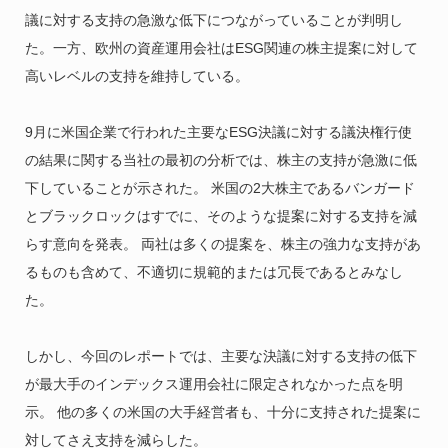
議に対する支持の急激な低下につながっていることが判明し
た。一方、欧州の資産運用会社はESG関連の株主提案に対して
高いレベルの支持を維持している。
9月に米国企業で行われた主要なESG決議に対する議決権行使
の結果に関する当社の最初の分析では、株主の支持が急激に低
下していることが示された。 米国の2大株主であるバンガード
とブラックロックはすでに、そのような提案に対する支持を減
らす意向を発表。 両社は多くの提案を、株主の強力な支持があ
るものも含めて、不適切に規範的または冗長であるとみなし
た。
しかし、今回のレポートでは、主要な決議に対する支持の低下
が最大手のインデックス運用会社に限定されなかった点を明
示。 他の多くの米国の大手経営者も、十分に支持された提案に
対してさえ支持を減らした。