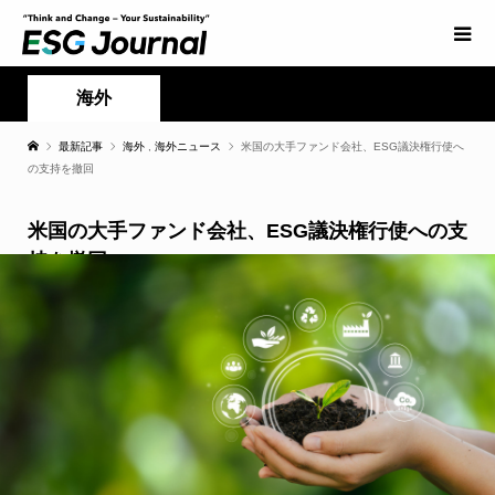
海外
最新記事
海外
,
海外ニュース
米国の大手ファンド会社、ESG議決権行使へ
の支持を撤回
米国の大手ファンド会社、ESG議決権行使への支
持を撤回