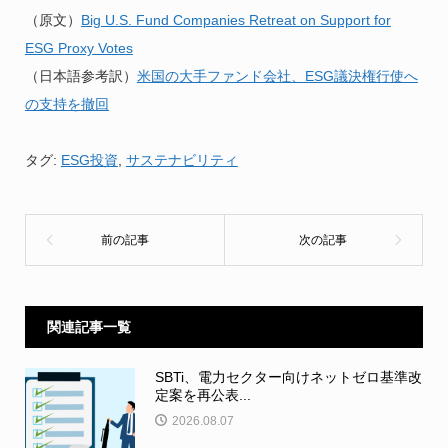
（原文）
Big U.S. Fund Companies Retreat on Support for
ESG Proxy Votes
（日本語参考訳）
米国の大手ファンド会社、ESG議決権行使へ
の支持を撤回
タグ:
ESG投資
,
サステナビリティ
関連記事一覧
SBTi、電力セクター向けネットゼロ基準改
定案を再公表...
2026.08.07