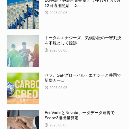
EU包装・包装廃棄物規則（PPWR）が8月
12日適用開始 Do...
2026.08.06
トータルエナジーズ、気候訴訟の一審判決
を不服として控訴
2026.08.06
ベラ、S&Pグローバル・エナジーと共同で
新型カー...
2026.08.06
EcoVadisとNovata、一次データ連携で
Scope3排出量算定...
2026.08.05