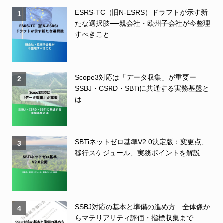
ESRS-TC（旧N-ESRS）ドラフトが示す新
1
たな選択肢──親会社・欧州子会社が今整理
すべきこと
Scope3対応は「データ収集」が重要ー
2
SSBJ・CSRD・SBTiに共通する実務基盤と
は
SBTiネットゼロ基準V2.0決定版：変更点、
3
移行スケジュール、実務ポイントを解説
SSBJ対応の基本と準備の進め方 全体像か
4
らマテリアリティ評価・指標収集まで