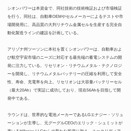
シオンパワーは本資金で、同社技術の技術検証および市場検証
を行う。同社は、自動車OEMやセルメーカーによるテストや市
場開発用に、高品質の大判リチウム金属セルを生産する完全自
動化製造ラインの建設を計画している。
アリゾナ州ツーソンに本社を置くシオンパワーは、自動車およ
び航空宇宙市場のニーズに対応する最先端の蓄電システムの開
発に注力している。リセリオン・リチウムメタル・テクノロジ
ーを開発し、リチウムメタルバッテリーの圧縮を利用して安全
性、寿命、充電率を向上。
リセリオンは大容量バッテリーセル
（最大20Ah）で実証に成功しており、現在56Ahを目指して開
発中である。
ラウンドは、世界的な電池メーカーであるLGエナジー・ソリュ
ーションが主導し、元グーグルCEOのエリック・シュミットが