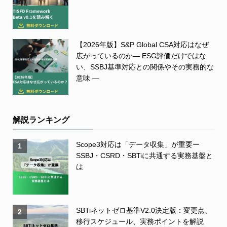
【2026年版】S&P Global CSA対応はなぜ
広がっているのか― ESG評価だけではな
い、SSBJ基準対応との関係やその実務的な
意味 ―
解説ランキング
Scope3対応は「データ収集」が重要ー
1
SSBJ・CSRD・SBTiに共通する実務基盤と
は
SBTiネットゼロ基準V2.0決定版：変更点、
2
移行スケジュール、実務ポイントを解説