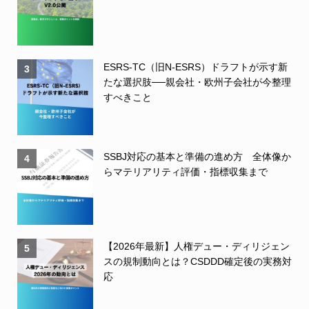
ESRS-TC（旧N-ESRS）ドラフトが示す新
3
たな選択肢──親会社・欧州子会社が今整理
すべきこと
SSBJ対応の基本と準備の進め方 全体像か
4
らマテリアリティ評価・指標収集まで
【2026年最新】人権デュー・ディリジェン
5
スの規制動向とは？CSDDD確定後の実務対
応