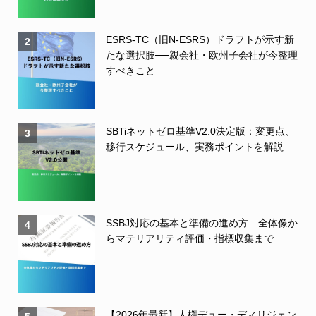
ESRS-TC（旧N-ESRS）ドラフトが示す新
2
たな選択肢──親会社・欧州子会社が今整理
すべきこと
SBTiネットゼロ基準V2.0決定版：変更点、
3
移行スケジュール、実務ポイントを解説
SSBJ対応の基本と準備の進め方 全体像か
4
らマテリアリティ評価・指標収集まで
【2026年最新】人権デュー・ディリジェン