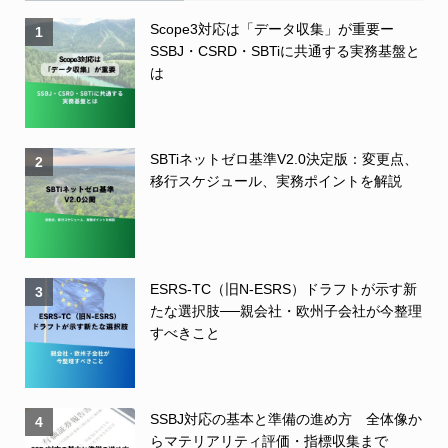
Scope3対応は「データ収集」が重要ー
1
SSBJ・CSRD・SBTiに共通する実務基盤と
は
SBTiネットゼロ基準V2.0決定版：変更点、
2
移行スケジュール、実務ポイントを解説
ESRS-TC（旧N-ESRS）ドラフトが示す新
3
たな選択肢──親会社・欧州子会社が今整理
すべきこと
SSBJ対応の基本と準備の進め方 全体像か
4
らマテリアリティ評価・指標収集まで