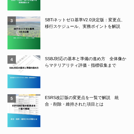
SBTiネットゼロ基準V2.0決定版：変更点、
3
移行スケジュール、実務ポイントを解説
SSBJ対応の基本と準備の進め方 全体像か
4
らマテリアリティ評価・指標収集まで
ESRS改訂版の変更点を一覧で解説 統
5
合・削除・維持された項目とは