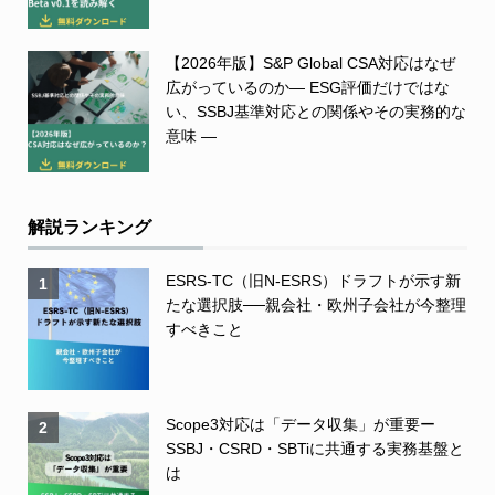
【2026年版】S&P Global CSA対応はなぜ
広がっているのか― ESG評価だけではな
い、SSBJ基準対応との関係やその実務的な
意味 ―
解説ランキング
ESRS-TC（旧N-ESRS）ドラフトが示す新
1
たな選択肢──親会社・欧州子会社が今整理
すべきこと
Scope3対応は「データ収集」が重要ー
2
SSBJ・CSRD・SBTiに共通する実務基盤と
は