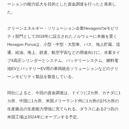
ーションの能力拡大を目的とした資金調達を行ったと発表し
た。
クリーンエネルギー・ソリューション企業Hexagonのeモビリ
ティ部門として2018年に設立されたノルウェーに本拠を置く
Hexagon Purusは、小型・中型・大型車、バス、地上貯蔵、流
通、給油、海上、鉄道、航空宇宙などの用途向けに、水素タイ
プ4高圧シリンダーとシステム、バッテリーシステム、燃料電
池EVとバッテリーEV用の車両統合ソリューションなどのクリ
ーンモビリティ製品を製造している。
同社によると、今回の資金調達は、ドイツに2カ所、カナダに1
カ所、中国に1カ所、米国メリーランド州に1カ所の計5カ所の
生産拠点の生産能力増強に充てられる。ダラスにある2つ目の
米国工場は2024年にオープンする予定。