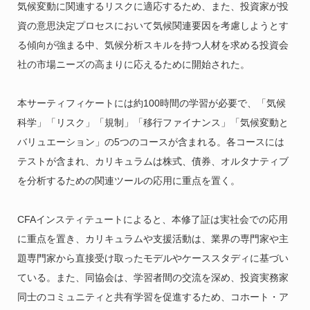
気候変動に関連するリスクに適応するため、また、投資家が投
資の意思決定プロセスにおいて気候関連要因を考慮しようとす
る傾向が強まる中、気候分析スキルを持つ人材を求める投資会
社の市場ニーズの高まりに応えるために開始された。
本サーティフィケートには約100時間の学習が必要で、「気候
科学」「リスク」「規制」「移行ファイナンス」「気候変動と
バリュエーション」の5つのコースが含まれる。各コースには
テストが含まれ、カリキュラムは株式、債券、オルタナティブ
を分析するための関連ツールの応用に重点を置く。
CFAインスティテュートによると、本修了証は実社会での応用
に重点を置き、カリキュラムや支援活動は、業界の専門家や主
題専門家から直接受け取ったモデルやケーススタディに基づい
ている。また、同協会は、学習者間の交流を深め、投資実務家
同士のコミュニティと共有学習を促進するため、コホート・ア