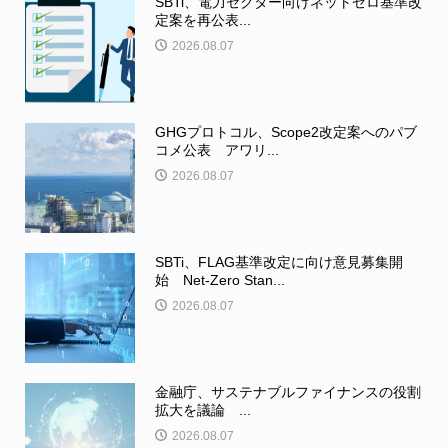
SBTi、電力セクター向けネットゼロ基準改
定案を再公表...
2026.08.07
GHGプロトコル、Scope2改定案へのパブ
コメ公表 アワリ...
2026.08.07
SBTi、FLAG基準改定に向け意見募集開
始 Net-Zero Stan...
2026.08.07
金融庁、サステナブルファイナンスの役割
拡大を議論 ...
2026.08.07