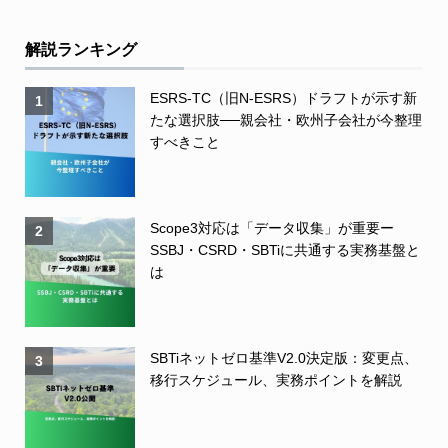
解説ランキング
ESRS-TC（旧N-ESRS）ドラフトが示す新
1
たな選択肢──親会社・欧州子会社が今整理
すべきこと
Scope3対応は「データ収集」が重要ー
2
SSBJ・CSRD・SBTiに共通する実務基盤と
は
SBTiネットゼロ基準V2.0決定版：変更点、
3
移行スケジュール、実務ポイントを解説