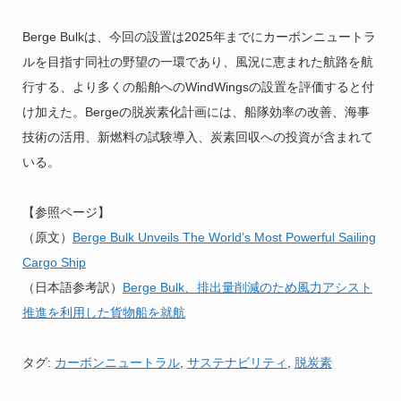
Berge Bulkは、今回の設置は2025年までにカーボンニュートラ
ルを目指す同社の野望の一環であり、風況に恵まれた航路を航
行する、より多くの船舶へのWindWingsの設置を評価すると付
け加えた。Bergeの脱炭素化計画には、船隊効率の改善、海事
技術の活用、新燃料の試験導入、炭素回収への投資が含まれて
いる。
【参照ページ】
（原文）
Berge Bulk Unveils The World’s Most Powerful Sailing
Cargo Ship
（日本語参考訳）
Berge Bulk、排出量削減のため風力アシスト
推進を利用した貨物船を就航
タグ:
カーボンニュートラル
,
サステナビリティ
,
脱炭素