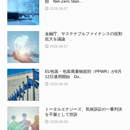
始 Net-Zero Stan...
2026.08.07
金融庁、サステナブルファイナンスの役割
拡大を議論 ...
2026.08.07
EU包装・包装廃棄物規則（PPWR）が8月
12日適用開始 Do...
2026.08.06
トータルエナジーズ、気候訴訟の一審判決
を不服として控訴
2026.08.06