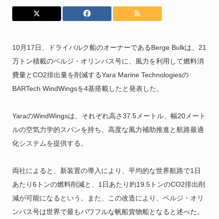
10月17日、ドライバルク船のオーナーであるBerge Bulkは、21
万トン積載のベルジ・オリンパス号に、風力を利用して燃料消
費量とCO2排出量を削減するYara Marine Technologiesの
BARTech WindWingsを4基搭載したと発表した。
YaraのWindWingsは、それぞれ高さ37.5メートル、幅20メート
ルの空気力学的スパンを持ち、高度な風力補助推進と航路最適
化システムを提供する。
両社によると、新装置の導入により、平均的な世界航路で1日
あたり6トンの燃料削減と、1日あたり約19.5トンのCO2排出削
減が可能になるという。また、この改造により、ベルジ・オリ
ンパス号は世界で最もパワフルな帆船貨物船となると述べた。