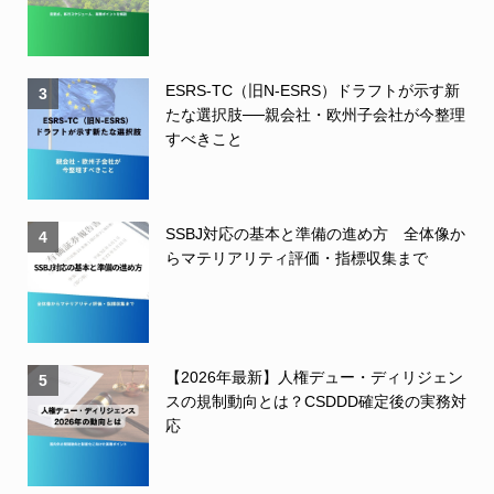
ESRS-TC（旧N-ESRS）ドラフトが示す新
3
たな選択肢──親会社・欧州子会社が今整理
すべきこと
SSBJ対応の基本と準備の進め方 全体像か
4
らマテリアリティ評価・指標収集まで
【2026年最新】人権デュー・ディリジェン
5
スの規制動向とは？CSDDD確定後の実務対
応