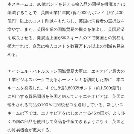
本スキームは、90億ポンドを超える輸入品の関税を撤廃または
削減することで、英国企業に年間7億7,000万ポンド（約1,400
億円）以上のコスト削減をもたらし、英国の消費者の選択肢を
増やす。また、英国企業の国際貿易の機会を創出し、英国経済
を成長させる。発展途上国が本スキームの下で英国との貿易を
拡大すれば、企業は輸入コストを数百万ドル以上の削減も見込
める。
ナイジェル・ハドルストン国際貿易大臣は、エチオピア最大の
工業ビジネスパークであるボーレ・レミを訪問した際に、本ス
キームを発表した。すでに8億3,800万ポンド（約1,500億円）
に相当する貿易関係を英国と結んでいるエチオピアは、英国に
輸出される商品の100％に関税ゼロを適用している。新しいス
キームの下では、エチオピアをはじめとする46カ国が、より多
くの国の部品を使用して商品を生産できるようになり、英国と
の貿易機会が拡大する。