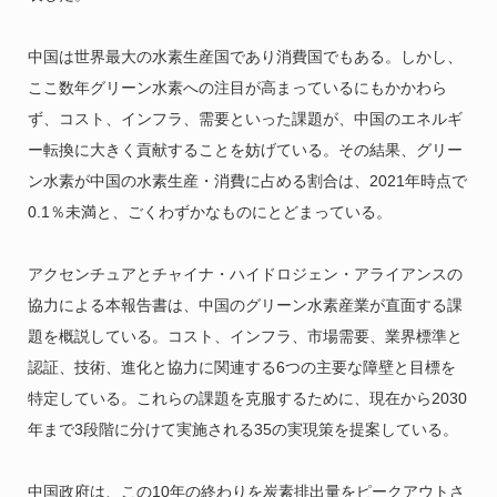
中国は世界最大の水素生産国であり消費国でもある。しかし、
ここ数年グリーン水素への注目が高まっているにもかかわら
ず、コスト、インフラ、需要といった課題が、中国のエネルギ
ー転換に大きく貢献することを妨げている。その結果、グリー
ン水素が中国の水素生産・消費に占める割合は、2021年時点で
0.1％未満と、ごくわずかなものにとどまっている。
アクセンチュアとチャイナ・ハイドロジェン・アライアンスの
協力による本報告書は、中国のグリーン水素産業が直面する課
題を概説している。コスト、インフラ、市場需要、業界標準と
認証、技術、進化と協力に関連する6つの主要な障壁と目標を
特定している。これらの課題を克服するために、現在から2030
年まで3段階に分けて実施される35の実現策を提案している。
中国政府は、この10年の終わりを炭素排出量をピークアウトさ