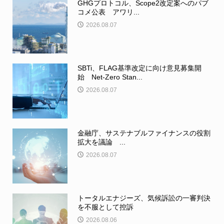
GHGプロトコル、Scope2改定案へのパブ
コメ公表 アワリ...
2026.08.07
SBTi、FLAG基準改定に向け意見募集開
始 Net-Zero Stan...
2026.08.07
金融庁、サステナブルファイナンスの役割
拡大を議論 ...
2026.08.07
トータルエナジーズ、気候訴訟の一審判決
を不服として控訴
2026.08.06