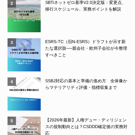
SBTiネットゼロ基準V2.0決定版：変更点、
2
移行スケジュール、実務ポイントを解説
ESRS-TC（旧N-ESRS）ドラフトが示す新
3
たな選択肢──親会社・欧州子会社が今整理
すべきこと
SSBJ対応の基本と準備の進め方 全体像か
4
らマテリアリティ評価・指標収集まで
【2026年最新】人権デュー・ディリジェン
5
スの規制動向とは？CSDDD確定後の実務対
応