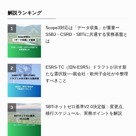
解説ランキング
Scope3対応は「データ収集」が重要ー
1
SSBJ・CSRD・SBTiに共通する実務基盤と
は
ESRS-TC（旧N-ESRS）ドラフトが示す新
2
たな選択肢──親会社・欧州子会社が今整理
すべきこと
SBTiネットゼロ基準V2.0決定版：変更点、
3
移行スケジュール、実務ポイントを解説