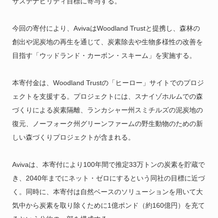
サステナビリティ目標に寄与する。
今回の寄付により、AvivaはWoodland Trustと提携し、森林の
創出や泥炭地の再生を通じて、炭素除去や生物多様性の改善を
目指す「ウッドランド・カーボン・スキーム」を実施する。
本寄付金は、Woodland Trustの「ヒーロー」サイトでのプロジ
ェクトを支援する。プロジェクトには、スナイゾホルムでの森
づくりによる炭素隔離、ランカシャー州スミチルズの泥炭地の
復元、ノーフォーク州グリーンファームの野生動物のための新
しい森づくりプロジェクトが含まれる。
Avivaは、本寄付により100年間で推定33万トンの炭素を貯蔵で
き、2040年までにネット・ゼロにするという同社の目標に近づ
く。同時に、本寄付は自然ベースのソリューションを用いて大
気中から炭素を取り除くために1億ポンド（約160億円）を充て