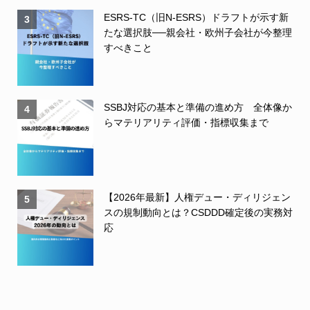
ESRS-TC（旧N-ESRS）ドラフトが示す新
3
たな選択肢──親会社・欧州子会社が今整理
すべきこと
SSBJ対応の基本と準備の進め方 全体像か
4
らマテリアリティ評価・指標収集まで
【2026年最新】人権デュー・ディリジェン
5
スの規制動向とは？CSDDD確定後の実務対
応