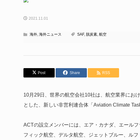
2021.11.01
海外
,
海外ニュース
SAF
,
脱炭素
,
航空
Post
Share
RSS
10月29日、世界の航空会社10社は、航空業界に
とした、新しい非営利連合体「Aviation Climate T
ACTの設立メンバーには、エア・カナダ、エールフ
フィック航空、デルタ航空、ジェットブルー、ルフ