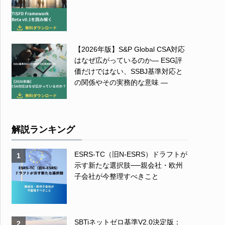
【2026年版】S&P Global CSA対応
はなぜ広がっているのか― ESG評
価だけではない、SSBJ基準対応と
の関係やその実務的な意味 ―
解説ランキング
ESRS-TC（旧N-ESRS）ドラフトが
1
示す新たな選択肢──親会社・欧州
子会社が今整理すべきこと
SBTiネットゼロ基準V2.0決定版：
2