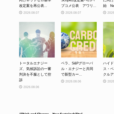
向けネットゼロ基準
Scope2改定案へのパ
に向け
改定案を再公表...
ブコメ公表 アワリ...
始 Net-
2026.08.07
2026.08.07
2026
トータルエナジー
ベラ、S&Pグローバ
ハイド
ズ、気候訴訟の一審
ル・エナジーと共同
ス・ベ
判決を不服として控
で新型カー...
クルア
訴
2026.08.06
2026
2026.08.06