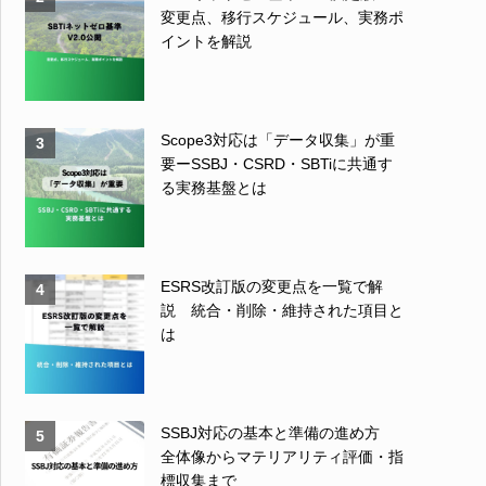
変更点、移行スケジュール、実務ポ
イントを解説
Scope3対応は「データ収集」が重
3
要ーSSBJ・CSRD・SBTiに共通す
る実務基盤とは
ESRS改訂版の変更点を一覧で解
4
説 統合・削除・維持された項目と
は
SSBJ対応の基本と準備の進め方
5
全体像からマテリアリティ評価・指
標収集まで