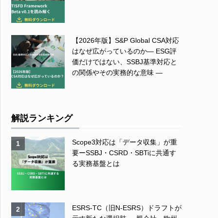
【2026年版】S&P Global CSA対応
はなぜ広がっているのか― ESG評
価だけではない、SSBJ基準対応と
の関係やその実務的な意味 ―
解説ランキング
Scope3対応は「データ収集」が重
1
要ーSSBJ・CSRD・SBTiに共通す
る実務基盤とは
ESRS-TC（旧N-ESRS）ドラフトが
2