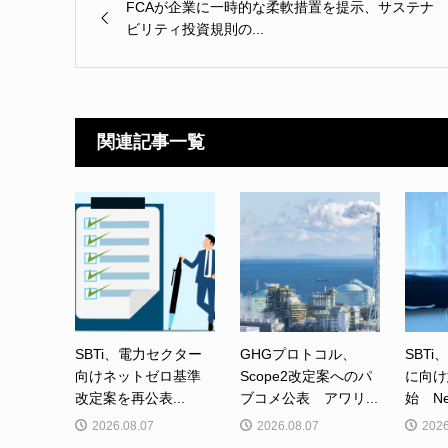
FCAが企業に一時的な柔軟措置を提示、サステナ
ビリティ投資規則の...
関連記事一覧
SBTi、電力セクター
GHGプロトコル、
SBTi
向けネットゼロ基準
Scope2改定案へのパ
に向け
改定案を再公表...
ブコメ公表 アワリ...
始 Net-
2026.08.07
2026.08.07
2026