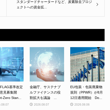
スタンダードチャータードなど、炭素除去プロジ
ェクトへの資金拡...
、FLAG基準改定
金融庁、サステナブ
EU包装・包装廃棄物
意見募集開
ルファイナンスの役
規則（PPWR）が8月
Zero Stan...
割拡大を議論 ...
12日適用開始 Do...
.08.07
2026.08.07
2026.08.06