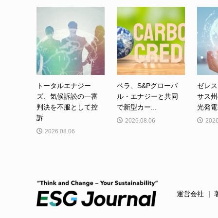
トータルエナジー
ベラ、S&Pグローバ
ゼレス
ズ、気候訴訟の一審
ル・エナジーと共同
サス州
判決を不服として控
で新型カー...
光発電事
訴
2026.08.06
2026
2026.08.06
運営会社