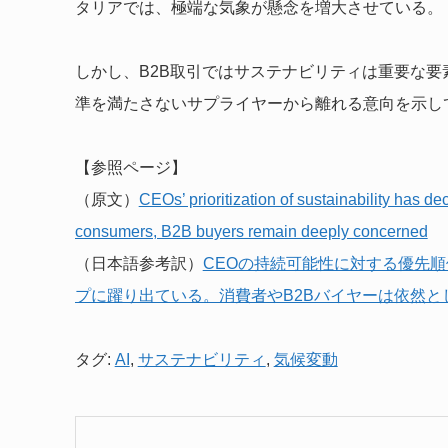
タリアでは、極端な気象が懸念を増大させている。
しかし、B2B取引ではサステナビリティは重要な要
準を満たさないサプライヤーから離れる意向を示し
【参照ページ】
（原文）
CEOs’ prioritization of sustainability has de
consumers, B2B buyers remain deeply concerned
（日本語参考訳）
CEOの持続可能性に対する優先順
プに躍り出ている。消費者やB2Bバイヤーは依然と
タグ:
AI
,
サステナビリティ
,
気候変動