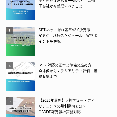
示す新たな選択肢──親会社・欧州
子会社が今整理すべきこと
SBTiネットゼロ基準V2.0決定版：
3
変更点、移行スケジュール、実務ポ
イントを解説
SSBJ対応の基本と準備の進め方
4
全体像からマテリアリティ評価・指
標収集まで
【2026年最新】人権デュー・ディ
5
リジェンスの規制動向とは？
CSDDD確定後の実務対応