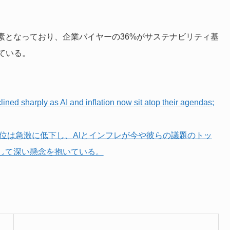
素となっており、企業バイヤーの36%がサステナビリティ基
ている。
clined sharply as AI and inflation now sit atop their agendas;
位は急激に低下し、AIとインフレが今や彼らの議題のトッ
して深い懸念を抱いている。