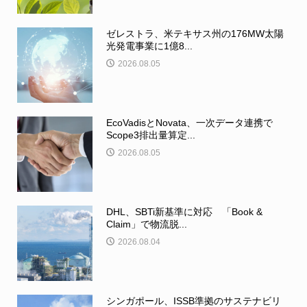
ゼレストラ、米テキサス州の176MW太陽
光発電事業に1億8...
2026.08.05
EcoVadisとNovata、一次データ連携で
Scope3排出量算定...
2026.08.05
DHL、SBTi新基準に対応 「Book &
Claim」で物流脱...
2026.08.04
シンガポール、ISSB準拠のサステナビリ