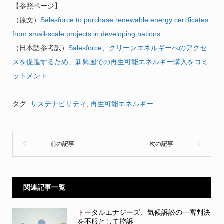
【参照ページ】
（原文）
Salesforce to purchase renewable energy certificates
from small-scale projects in developing nations
（日本語参考訳）
Salesforce、クリーンエネルギーへのアクセ
スを促進するため、新興国での再生可能エネルギー購入をコミ
ットメント
タグ:
サステナビリティ
,
再生可能エネルギー
関連記事一覧
トータルエナジーズ、気候訴訟の一審判決
を不服として控訴