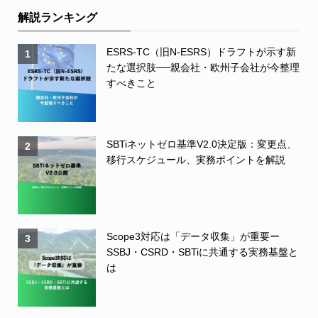
解説ランキング
ESRS-TC（旧N-ESRS）ドラフトが示す新
1
たな選択肢──親会社・欧州子会社が今整理
すべきこと
SBTiネットゼロ基準V2.0決定版：変更点、
2
移行スケジュール、実務ポイントを解説
Scope3対応は「データ収集」が重要ー
3
SSBJ・CSRD・SBTiに共通する実務基盤と
は