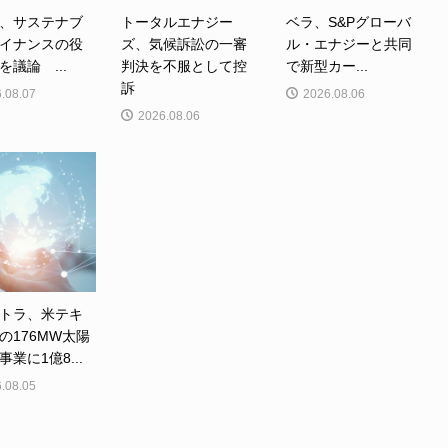
、サステナブ
トータルエナジー
ベラ、S&Pグローバ
イナンスの役
ズ、気候訴訟の一審
ル・エナジーと共同
を議論 ...
判決を不服として控
で新型カー...
訴
.08.07
2026.08.06
2026.08.06
トラ、米テキ
の176MW太陽
業に1億8...
.08.05