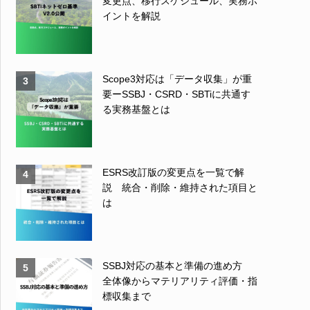
変更点、移行スケジュール、実務ポ
イントを解説
Scope3対応は「データ収集」が重
3
要ーSSBJ・CSRD・SBTiに共通す
る実務基盤とは
ESRS改訂版の変更点を一覧で解
4
説 統合・削除・維持された項目と
は
SSBJ対応の基本と準備の進め方
5
全体像からマテリアリティ評価・指
標収集まで