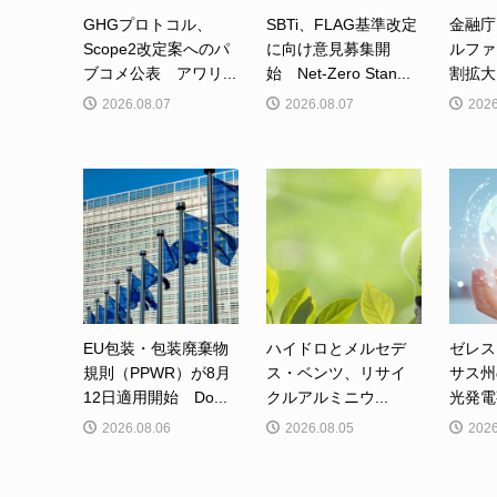
GHGプロトコル、
SBTi、FLAG基準改定
金融庁
Scope2改定案へのパ
に向け意見募集開
ルファ
ブコメ公表 アワリ...
始 Net-Zero Stan...
割拡大
2026.08.07
2026.08.07
2026
EU包装・包装廃棄物
ハイドロとメルセデ
ゼレス
規則（PPWR）が8月
ス・ベンツ、リサイ
サス州
12日適用開始 Do...
クルアルミニウ...
光発電事
2026.08.06
2026.08.05
2026