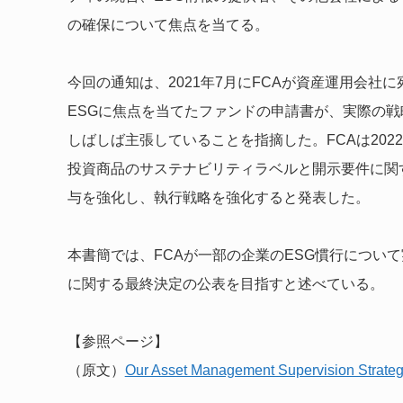
の確保について焦点を当てる。
今回の通知は、2021年7月にFCAが資産運用会
ESGに焦点を当てたファンドの申請書が、実際の
しばしば主張していることを指摘した。FCAは20
投資商品のサステナビリティラベルと開示要件に関
与を強化し、執行戦略を強化すると発表した。
本書簡では、FCAが一部の企業のESG慣行につい
に関する最終決定の公表を目指すと述べている。
【参照ページ】
（原文）
Our Asset Management Supervision Strate