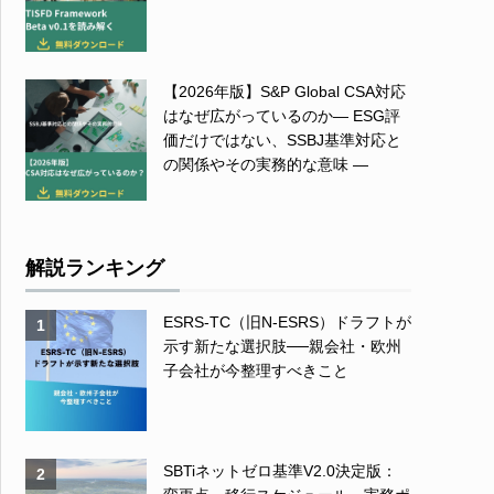
【2026年版】S&P Global CSA対応
はなぜ広がっているのか― ESG評
価だけではない、SSBJ基準対応と
の関係やその実務的な意味 ―
解説ランキング
ESRS-TC（旧N-ESRS）ドラフトが
1
示す新たな選択肢──親会社・欧州
子会社が今整理すべきこと
SBTiネットゼロ基準V2.0決定版：
2