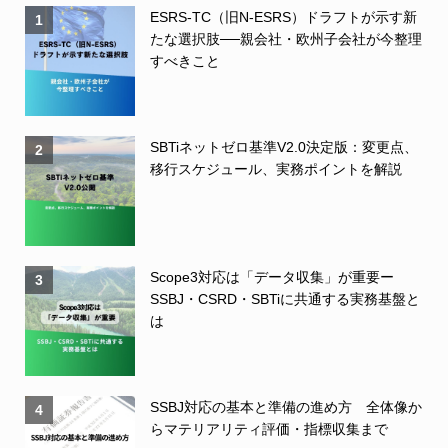
ESRS-TC（旧N-ESRS）ドラフトが示す新
1
たな選択肢──親会社・欧州子会社が今整理
すべきこと
SBTiネットゼロ基準V2.0決定版：変更点、
2
移行スケジュール、実務ポイントを解説
Scope3対応は「データ収集」が重要ー
3
SSBJ・CSRD・SBTiに共通する実務基盤と
は
SSBJ対応の基本と準備の進め方 全体像か
4
らマテリアリティ評価・指標収集まで