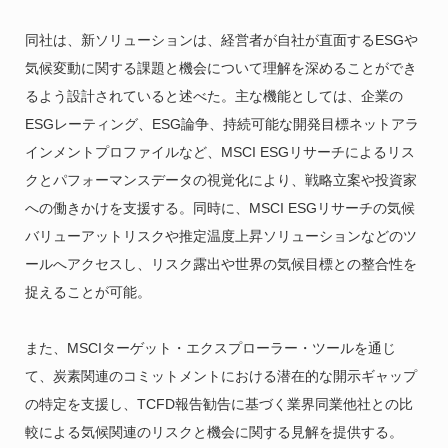
同社は、新ソリューションは、経営者が自社が直面するESGや
気候変動に関する課題と機会について理解を深めることができ
るよう設計されていると述べた。主な機能としては、企業の
ESGレーティング、ESG論争、持続可能な開発目標ネットアラ
インメントプロファイルなど、MSCI ESGリサーチによるリス
クとパフォーマンスデータの視覚化により、戦略立案や投資家
への働きかけを支援する。同時に、MSCI ESGリサーチの気候
バリューアットリスクや推定温度上昇ソリューションなどのツ
ールへアクセスし、リスク露出や世界の気候目標との整合性を
捉えることが可能。
また、MSCIターゲット・エクスプローラー・ツールを通じ
て、炭素関連のコミットメントにおける潜在的な開示ギャップ
の特定を支援し、TCFD報告勧告に基づく業界同業他社との比
較による気候関連のリスクと機会に関する見解を提供する。