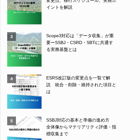
変更点、移行スケジュール、実務ポ
イントを解説
Scope3対応は「データ収集」が重
3
要ーSSBJ・CSRD・SBTiに共通す
る実務基盤とは
ESRS改訂版の変更点を一覧で解
4
説 統合・削除・維持された項目と
は
SSBJ対応の基本と準備の進め方
5
全体像からマテリアリティ評価・指
標収集まで