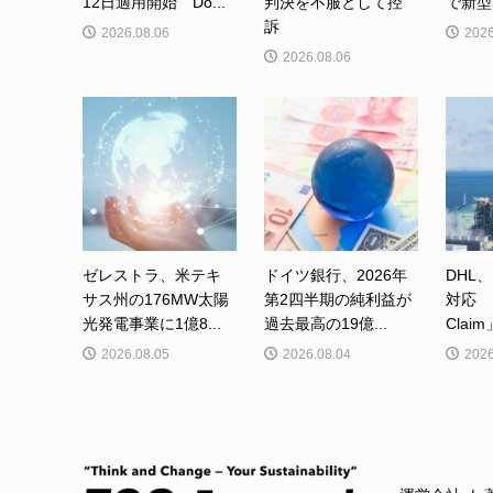
12日適用開始 Do...
判決を不服として控
で新型カ
訴
2026.08.06
2026
2026.08.06
ゼレストラ、米テキ
ドイツ銀行、2026年
DHL、
サス州の176MW太陽
第2四半期の純利益が
対応 「
光発電事業に1億8...
過去最高の19億...
Clai
2026.08.05
2026.08.04
2026