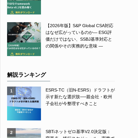
【2026年版】S&P Global CSA対応
はなぜ広がっているのか― ESG評
価だけではない、SSBJ基準対応と
の関係やその実務的な意味 ―
解説ランキング
ESRS-TC（旧N-ESRS）ドラフトが
1
示す新たな選択肢──親会社・欧州
子会社が今整理すべきこと
SBTiネットゼロ基準V2.0決定版：
2