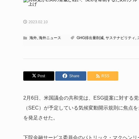
2023.02.10
海外
,
海外ニュース
GHG排出量削減
,
サステナビリティ
,
Post
Share
RSS
2月6日、米国議会の共和党は、ESG提案に対する
（SEC）が予定している気候変動開示規則に焦点を
を発足させた。
下院金融サービス委員会のパトリック・マクヘンリ