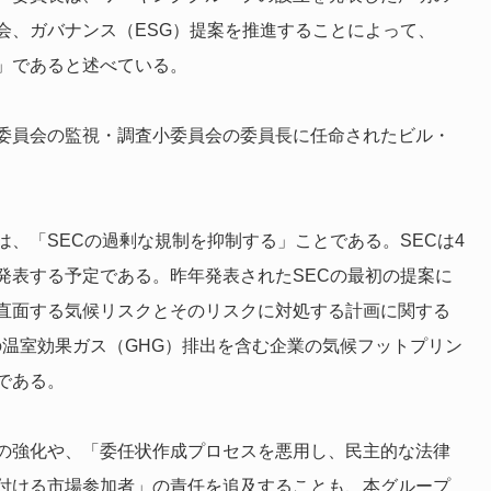
会、ガバナンス（ESG）提案を推進することによって、
」であると述べている。
委員会の監視・調査小委員会の委員長に任命されたビル・
、「SECの過剰な規制を抑制する」ことである。SECは4
発表する予定である。昨年発表されたSECの最初の提案に
直面する気候リスクとそのリスクに対処する計画に関する
e3の温室効果ガス（GHG）排出を含む企業の気候フットプリン
である。
の強化や、「委任状作成プロセスを悪用し、民主的な法律
付ける市場参加者」の責任を追及することも、本グループ