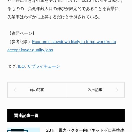
り、特に大きな打撃を受ける。しかし、2023年の雇用は減少す
るものの、労働年齢人口の伸びが限定的であることを背景に、
失業率はわずかに上昇するだけと予測されている。
【参照ページ】
（参考記事）
Economic slowdown likely to force workers to
accept lower quality jobs
タグ:
ILO
,
サプライチェーン
関連記事一覧
SBTi、電力セクター向けネットゼロ基準改