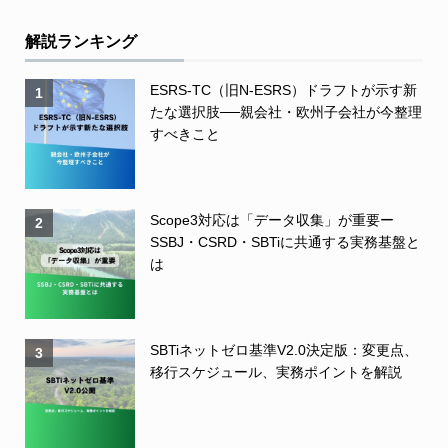
解説ランキング
ESRS-TC（旧N-ESRS）ドラフトが示す新
1
たな選択肢──親会社・欧州子会社が今整理
すべきこと
Scope3対応は「データ収集」が重要ー
2
SSBJ・CSRD・SBTiに共通する実務基盤と
は
SBTiネットゼロ基準V2.0決定版：変更点、
3
移行スケジュール、実務ポイントを解説