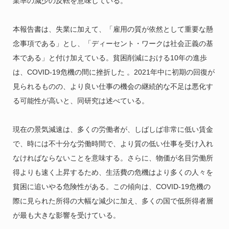
業率の減少の反転を意味している。
本報告書は、失業に加えて、「雇用の質が依然として重要な懸
念事項である」とし、「ディーセント・ワークは社会正義の基
本である」と付け加えている。貧困削減における10年の進歩
は、COVID-19危機の間に挫折した 。2021年中に初期の回復が
見られるものの、より良い仕事の機会の継続的な不足は悪化す
る可能性が高いと、同研究は述べている。
現在の景気減速は、多くの労働者が、しばしば非常に低い賃金
で、時には不十分な労働時間で、より質の低い仕事を受け入れ
なければならないことを意味する。さらに、物価が名目労働所
得よりも速く上昇するため、生活費の危機はより多くの人々を
貧困に追いやる危険性がある。この傾向は、COVID-19危機の
際に見られた所得の大幅な減少に加え、多くの国で低所得者層
が最も大きな影響を受けている。