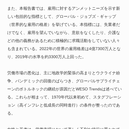
また、本報告書では、雇用に対するアンメットニーズを示す新
しい包括的な指標として、グローバル・ジョブズ・ギャップ
（世界的な雇用の格差）を挙げている。本指標には、失業者だ
けでなく、雇用を望んでいながら、意欲をなくしたり、介護な
どの他の義務があるために積極的に求職活動をしていない人々
も含まれている。2022年の世界の雇用格差は4億7300万人とな
り、2019年の水準を約3300万人上回った。
労働市場の悪化は、主に地政学的緊張の高まりとウクライナ紛
争、パンデミックの回復のばらつき、グローバルサプライチェ
ーンのボトルネックの継続が原因だとWESO Trendsは述べてい
る。これらが相まって、1970年代以来初めて、スタグフレーシ
ョン（高インフレと低成長の同時進行）の条件が整ったのであ
る。