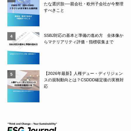
たな選択肢──親会社・欧州子会社が今整理
すべきこと
SSBJ対応の基本と準備の進め方 全体像か
4
らマテリアリティ評価・指標収集まで
【2026年最新】人権デュー・ディリジェン
5
スの規制動向とは？CSDDD確定後の実務対
応