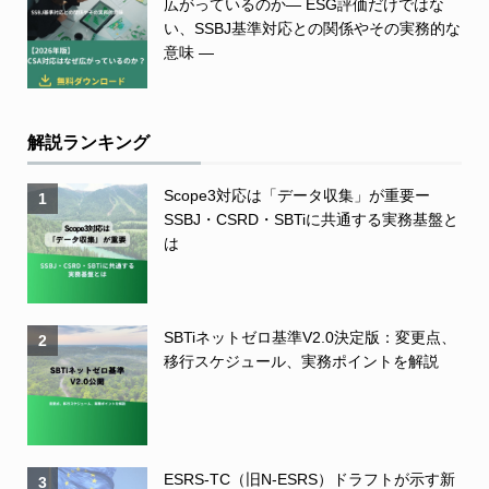
広がっているのか― ESG評価だけではな
い、SSBJ基準対応との関係やその実務的な
意味 ―
解説ランキング
Scope3対応は「データ収集」が重要ー
1
SSBJ・CSRD・SBTiに共通する実務基盤と
は
SBTiネットゼロ基準V2.0決定版：変更点、
2
移行スケジュール、実務ポイントを解説
ESRS-TC（旧N-ESRS）ドラフトが示す新
3