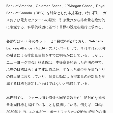
Bank of America、Goldman Sachs、JPMorgan Chase、Royal
Bank of Canada（RBC）を対象とした本提案は、特に石油・ガ
スおよび電力セクターへの融資・引き受けから排出量を絶対的
に削減する、科学的根拠に基づく目標の設定を銀行に求める。
各銀行は2050年のネット・ゼロ目標を掲げており、Net-Zero
Banking Alliance（NZBA）のメンバーとして、それぞれ2030年
の融資による排出量目標をすでに明らかにしている。しかし、
ニューヨーク市会計検査院は、本提案を発表した声明の中で、
現在の目標はあくまで排出原単位、すなわち単位生産量当たり
の排出量に言及しており、融資活動による排出量の絶対量を削
減する目標を設定したわけではないと指摘している。
本声明では、ウォール街や海外の同業者数社が、絶対的な排出
量削減目標を掲げていることを指摘している。例えば、Citiは、
2030年までにエネルギー・ポートフォリオの29%の絶対的な排