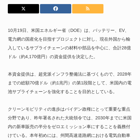
10月19日、米国エネルギー省（DOE）は、バッテリー、EV、
電力網の国産化を目指すプロジェクトに対し、現在外国から輸
入しているサプライチェーンの材料や部品を中心に、合計28億
ドル（約4,170億円）の資金提供を決定した。
本資金提供は、超党派インフラ整備法に基づくもので、2028年
までの総額70億ドル（約1兆円）の第1段階として、米国内の電
池サプライチェーンを強化することを目的としている。
クリーンモビリティの進歩はバイデン政権にとって重要な重点
分野であり、昨年署名された大統領令では、2030年までに米国
内の新車販売の半分をゼロエミッション車にすることを義務付
けている。本年初めには、州間高速道路網における電気自動車