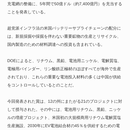
充電網の整備に、5年間で50億ドル（約7,400億円）を充当する
ことを発表している。
超党派インフラ法の米国バッテリーサプライチェーンの配分に
は、新規採掘や採掘を伴わない重要鉱物の生産とリサイクル、
国内製造のための材料調達への投資も含まれている。
DOEによると、リチウム、黒鉛、電池用ニッケル、電解質塩、
電極用バインダー、リン酸鉄正極材のほぼすべてが海外で生産
されており、これらの重要な電池投入材料の多くは中国が供給
をコントロールしているとのことだ。
今回発表された賞は、12の州にまたがる21のプロジェクトに対
して授与された。その中には、電池用リチウム、黒鉛、ニッケ
ルの増産プロジェクト、米国初の大規模商用リチウム電解質塩
生産施設、2030年にEV電池結合材の45％を供給するための電