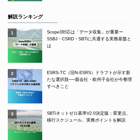
解説ランキング
Scope3対応は「データ収集」が重要ー
1
SSBJ・CSRD・SBTiに共通する実務基盤と
は
ESRS-TC（旧N-ESRS）ドラフトが示す新
2
たな選択肢──親会社・欧州子会社が今整理
すべきこと
SBTiネットゼロ基準V2.0決定版：変更点、
3
移行スケジュール、実務ポイントを解説