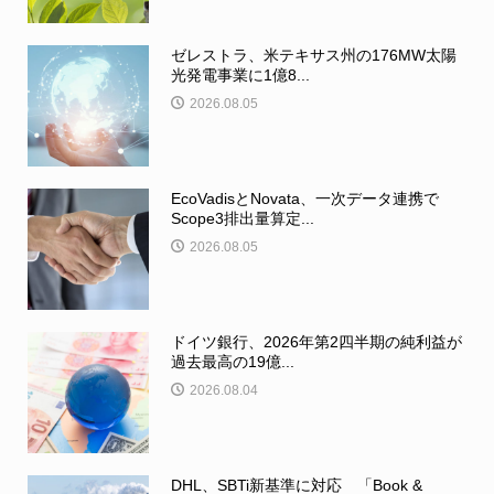
ゼレストラ、米テキサス州の176MW太陽
光発電事業に1億8...
2026.08.05
EcoVadisとNovata、一次データ連携で
Scope3排出量算定...
2026.08.05
ドイツ銀行、2026年第2四半期の純利益が
過去最高の19億...
2026.08.04
DHL、SBTi新基準に対応 「Book &