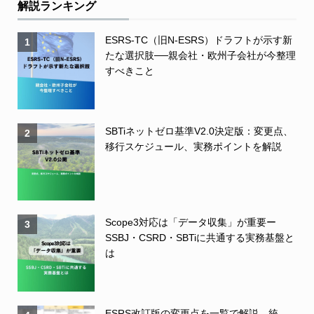
解説ランキング
ESRS-TC（旧N-ESRS）ドラフトが示す新
1
たな選択肢──親会社・欧州子会社が今整理
すべきこと
SBTiネットゼロ基準V2.0決定版：変更点、
2
移行スケジュール、実務ポイントを解説
Scope3対応は「データ収集」が重要ー
3
SSBJ・CSRD・SBTiに共通する実務基盤と
は
ESRS改訂版の変更点を一覧で解説 統