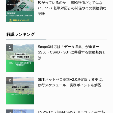
広がっているのか― ESG評価だけではな
い、SSBJ基準対応との関係やその実務的な
意味 ―
解説ランキング
Scope3対応は「データ収集」が重要ー
1
SSBJ・CSRD・SBTiに共通する実務基盤と
は
SBTiネットゼロ基準V2.0決定版：変更点、
2
移行スケジュール、実務ポイントを解説
ESRS-TC（旧N-ESRS）ドラフトが示す新