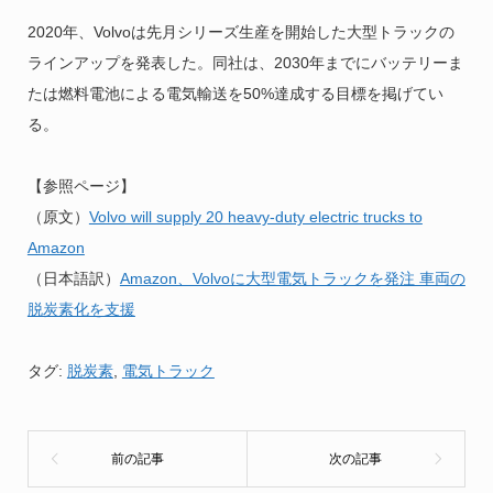
2020年、Volvoは先月シリーズ生産を開始した大型トラックの
ラインアップを発表した。同社は、2030年までにバッテリーま
たは燃料電池による電気輸送を50%達成する目標を掲げてい
る。
【参照ページ】
（原文）
Volvo will supply 20 heavy-duty electric trucks to
Amazon
（日本語訳）
Amazon、Volvoに大型電気トラックを発注 車両の
脱炭素化を支援
タグ:
脱炭素
,
電気トラック