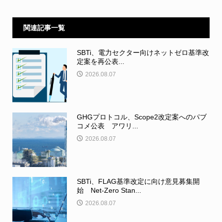
関連記事一覧
SBTi、電力セクター向けネットゼロ基準改
定案を再公表...
2026.08.07
GHGプロトコル、Scope2改定案へのパブ
コメ公表 アワリ...
2026.08.07
SBTi、FLAG基準改定に向け意見募集開
始 Net-Zero Stan...
2026.08.07