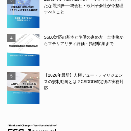
3
たな選択肢──親会社・欧州子会社が今整理
すべきこと
SSBJ対応の基本と準備の進め方 全体像か
4
らマテリアリティ評価・指標収集まで
【2026年最新】人権デュー・ディリジェン
5
スの規制動向とは？CSDDD確定後の実務対
応