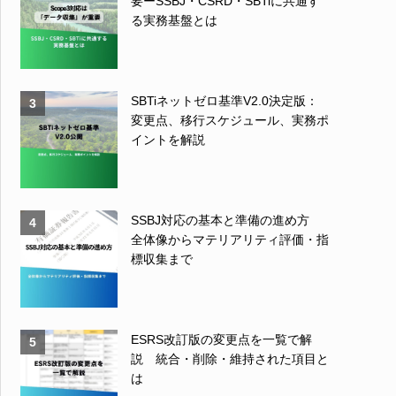
要ーSSBJ・CSRD・SBTiに共通す
る実務基盤とは
SBTiネットゼロ基準V2.0決定版：
3
変更点、移行スケジュール、実務ポ
イントを解説
SSBJ対応の基本と準備の進め方
4
全体像からマテリアリティ評価・指
標収集まで
ESRS改訂版の変更点を一覧で解
5
説 統合・削除・維持された項目と
は