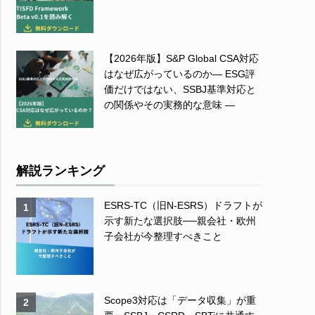
【2026年版】S&P Global CSA対応
はなぜ広がっているのか― ESG評
価だけではない、SSBJ基準対応と
の関係やその実務的な意味 ―
解説ランキング
ESRS-TC（旧N-ESRS）ドラフトが
1
示す新たな選択肢──親会社・欧州
子会社が今整理すべきこと
Scope3対応は「データ収集」が重
2