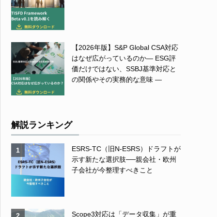
【2026年版】S&P Global CSA対応
はなぜ広がっているのか― ESG評
価だけではない、SSBJ基準対応と
の関係やその実務的な意味 ―
解説ランキング
ESRS-TC（旧N-ESRS）ドラフトが
1
示す新たな選択肢──親会社・欧州
子会社が今整理すべきこと
Scope3対応は「データ収集」が重
2