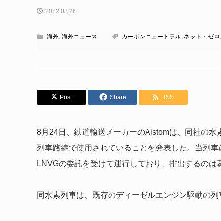
2022.08.26
海外
,
海外ニュース
カーボンニュートラル
,
ネット・ゼロ
Post
Share
RSS
8月24日、鉄道輸送メーカーのAlstomは、同社の水素列
列車路線で使用されていることを発表した。当列車
LNVGの委託を受けて運行しており、排出するのは
同水素列車は、既存のディーゼルエンジン駆動の列