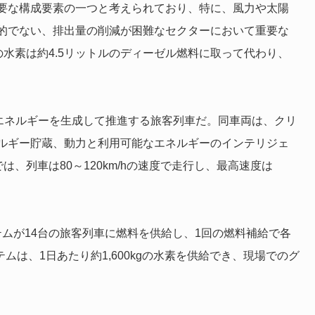
要な構成要素の一つと考えられており、特に、風力や太陽
的でない、排出量の削減が困難なセクターにおいて重要な
ムの水素は約4.5リットルのディーゼル燃料に取って代わり、
池で電気エネルギーを生成して推進する旅客列車だ。同車両は、クリ
ルギー貯蔵、動力と利用可能なエネルギーのインテリジェ
、列車は80～120km/hの速度で走行し、最高速度は
テムが14台の旅客列車に燃料を供給し、1回の燃料補給で各
テムは、1日あたり約1,600kgの水素を供給でき、現場でのグ