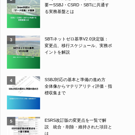
要ーSSBJ・CSRD・SBTiに共通す
る実務基盤とは
SBTiネットゼロ基準V2.0決定版：
3
変更点、移行スケジュール、実務ポ
イントを解説
SSBJ対応の基本と準備の進め方
4
全体像からマテリアリティ評価・指
標収集まで
ESRS改訂版の変更点を一覧で解
5
説 統合・削除・維持された項目と
は