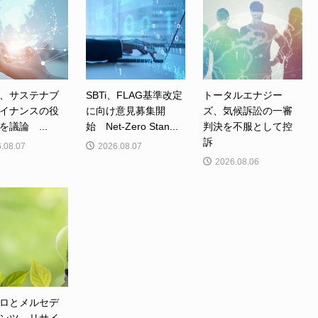
、サステナブ
SBTi、FLAG基準改定
トータルエナジー
イナンスの役
に向け意見募集開
ズ、気候訴訟の一審
を議論 ...
始 Net-Zero Stan...
判決を不服として控
訴
.08.07
2026.08.07
2026.08.06
ロとメルセデ