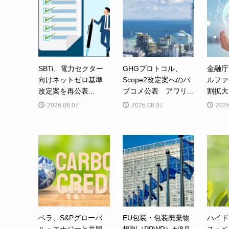
SBTi、電力セクター
GHGプロトコル、
金融庁
向けネットゼロ基準
Scope2改定案へのパ
ルファ
改定案を再公表...
ブコメ公表 アワリ...
割拡大
2026.08.07
2026.08.07
2026
ベラ、S&Pグローバ
EU包装・包装廃棄物
ハイド