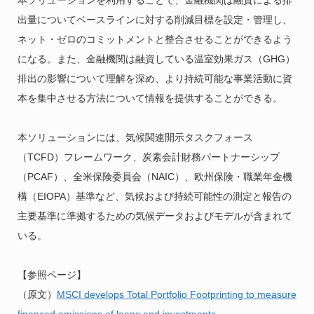
出量についてベースラインに対する削減目標を設定・管理し、
ネット・ゼロのコミットメントと整合させることができるよう
になる。また、金融機関は融資している温室効果ガス（GHG）
排出の影響について理解を深め、より持続可能な事業活動に資
本を集中させる方法について情報を提供することができる。
本ソリューションには、気候関連開示タスクフォース
（TCFD）フレームワーク、炭素会計財務パートナーシップ
（PCAF）、全米保険委員会（NAIC）、欧州保険・職業年金機
構（EIOPA）基準など、気候および持続可能性の測定と報告の
主要基準に準拠するための気候データおよびモデルが含まれて
いる。
【参照ページ】
（原文）
MSCI develops Total Portfolio Footprinting to measure
financed emissions of loans and investments