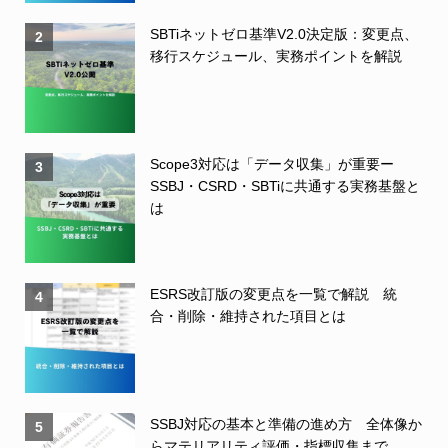
SBTiネットゼロ基準V2.0決定版：変更点、
2
移行スケジュール、実務ポイントを解説
Scope3対応は「データ収集」が重要ー
3
SSBJ・CSRD・SBTiに共通する実務基盤と
は
ESRS改訂版の変更点を一覧で解説 統
4
合・削除・維持された項目とは
SSBJ対応の基本と準備の進め方 全体像か
5
らマテリアリティ評価・指標収集まで