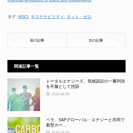
タグ:
MSCI
,
サステナビリティ
,
ネット・ゼロ
関連記事一覧
トータルエナジーズ、気候訴訟の一審判決
を不服として控訴
2026.08.06
ベラ、S&Pグローバル・エナジーと共同で
新型カー...
2026.08.06