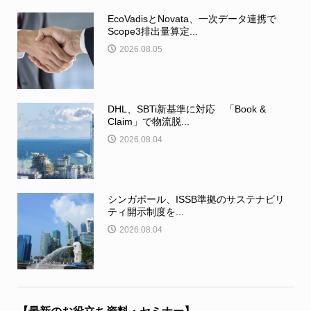
EcoVadisとNovata、一次データ連携で
Scope3排出量算定...
2026.08.05
DHL、SBTi新基準に対応 「Book &
Claim」で物流脱...
2026.08.04
シンガポール、ISSB準拠のサステナビリ
ティ開示制度を...
2026.08.04