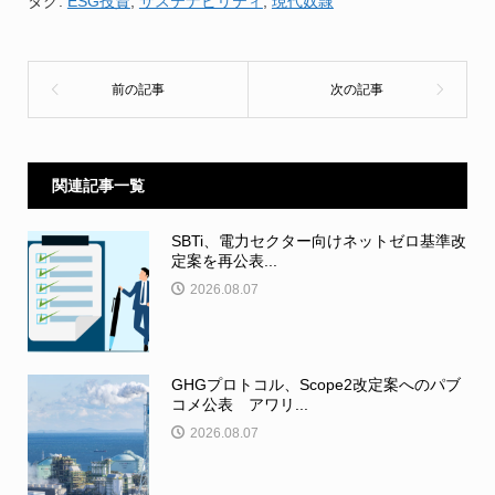
タグ:
ESG投資
,
サステナビリティ
,
現代奴隷
関連記事一覧
SBTi、電力セクター向けネットゼロ基準改
定案を再公表...
2026.08.07
GHGプロトコル、Scope2改定案へのパブ
コメ公表 アワリ...
2026.08.07