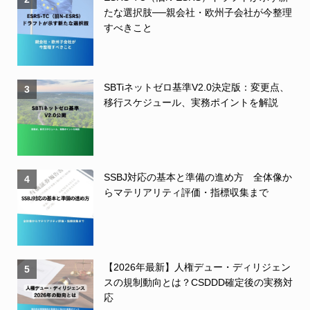
たな選択肢──親会社・欧州子会社が今整理
すべきこと
SBTiネットゼロ基準V2.0決定版：変更点、
3
移行スケジュール、実務ポイントを解説
SSBJ対応の基本と準備の進め方 全体像か
4
らマテリアリティ評価・指標収集まで
【2026年最新】人権デュー・ディリジェン
5
スの規制動向とは？CSDDD確定後の実務対
応