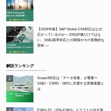
【2026年版】S&P Global CSA対応はなぜ
広がっているのか― ESG評価だけではな
い、SSBJ基準対応との関係やその実務的な
意味 ―
解説ランキング
Scope3対応は「データ収集」が重要ー
1
SSBJ・CSRD・SBTiに共通する実務基盤と
は
ESRS-TC（旧N-ESRS）ドラフトが示す新
2