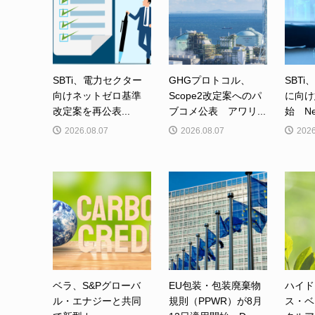
SBTi、電力セクター
GHGプロトコル、
SBTi
向けネットゼロ基準
Scope2改定案へのパ
に向け
改定案を再公表...
ブコメ公表 アワリ...
始 Net-
2026.08.07
2026.08.07
2026
ベラ、S&Pグローバ
EU包装・包装廃棄物
ハイド
ル・エナジーと共同
規則（PPWR）が8月
ス・ベ