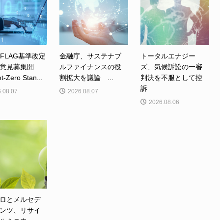
、FLAG基準改定
金融庁、サステナブ
トータルエナジー
意見募集開
ルファイナンスの役
ズ、気候訴訟の一審
Zero Stan...
割拡大を議論 ...
判決を不服として控
訴
.08.07
2026.08.07
2026.08.06
ロとメルセデ
ンツ、リサイ