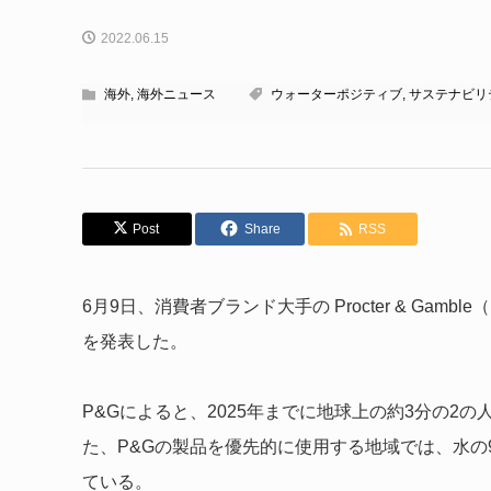
2022.06.15
海外
,
海外ニュース
ウォーターポジティブ
,
サステナビリ
Post
Share
RSS
6月9日、消費者ブランド大手の Procter & Ga
を発表した。
P&Gによると、2025年までに地球上の約3分の2
た、P&Gの製品を優先的に使用する地域では、水の
ている。