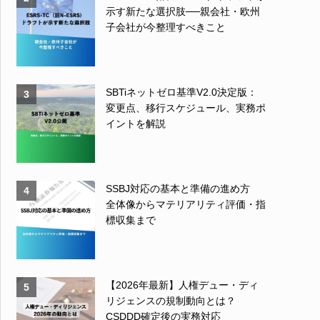
示す新たな選択肢──親会社・欧州
子会社が今整理すべきこと
SBTiネットゼロ基準V2.0決定版：
3
変更点、移行スケジュール、実務ポ
イントを解説
SSBJ対応の基本と準備の進め方
4
全体像からマテリアリティ評価・指
標収集まで
【2026年最新】人権デュー・ディ
5
リジェンスの規制動向とは？
CSDDD確定後の実務対応