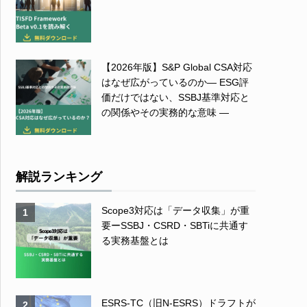
【2026年版】S&P Global CSA対応
はなぜ広がっているのか― ESG評
価だけではない、SSBJ基準対応と
の関係やその実務的な意味 ―
解説ランキング
Scope3対応は「データ収集」が重
1
要ーSSBJ・CSRD・SBTiに共通す
る実務基盤とは
ESRS-TC（旧N-ESRS）ドラフトが
2